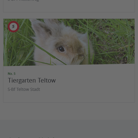
©
5
JACLOU-DL / pixabay.com
Nr. 5
Tiergarten Teltow
S-Bf Teltow Stadt