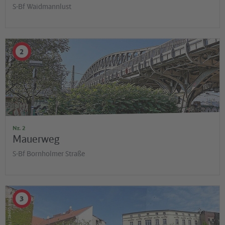
S-Bf Waidmannlust
©
2
Mike Hotel / flickr.com
Nr. 2
Mauerweg
S-Bf Bornholmer Straße
©
3
Teresa Lopez / flickr.com