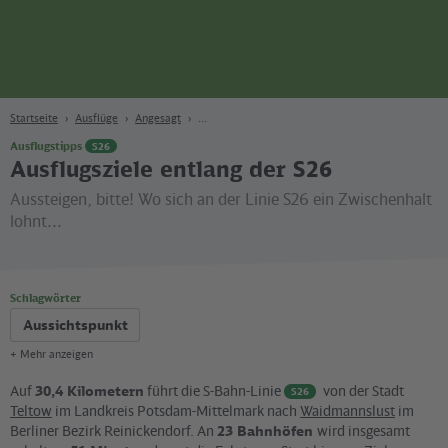
Seite
Zum Hauptinhalt
Zur Suche
Zur Hauptnavigation
Zur Fußzeile
Bahn
Berlin
Startseite
Ausflüge
Angesagt
Ausflugstipps
S26
Ausflugsziele entlang der S26
Aussteigen, bitte! Wo sich an der Linie S26 ein Zwischenhalt
lohnt...
Schlagwörter
Aussichtspunkt
+ Mehr anzeigen
Auf
30,4 Kilometern
führt die S-Bahn-Linie
von der Stadt
S26
Teltow
im Landkreis Potsdam-Mittelmark nach
Waidmannslust
im
Berliner Bezirk Reinickendorf. An
23 Bahnhöfen
wird insgesamt