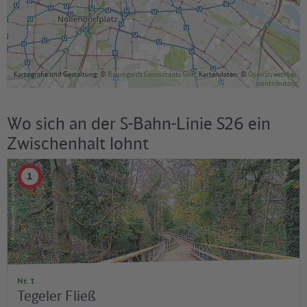
Kartografie und Gestaltung: ©
Baumgardt Consultants GbR
, Kartendaten: ©
OpenStreetMap
contributors
Wo sich an der S-Bahn-Linie S26 ein
Zwischenhalt lohnt
©
1
Advaitadost / wikimedia.org
Nr. 1
Tegeler Fließ