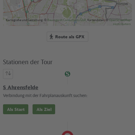
Kartografie und Gestaltung: ©
Baumgardt Consultants GbR
, Kartendaten: ©
OpenStreetMap
contributors
Route als GPX
Stationen der Tour
S Ahrensfelde
Verbindung mit der Fahrplanauskunft suchen:
Als Start
Als Ziel