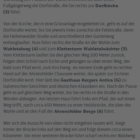
Fußgängerweg die Dorfstraße, die Sie rechts zur
Dorfkirche
(3)
führt.
Von der Kirche, die in eine Grünanlage eingebettet ist, geht es auf der
Dorfstraße weiter, bis Sie jeweils links zunächst die Feldstraße, dann
die Hohenwalder Straße und anschließend den Gartenweg
entlanglaufen. Nun führt rechts die Straße An der Wuhle zum
Wuhletalweg (4)
und zum
Kletterturm Wuhletalwächter (5)
.
Vom Kletterturm laufen Sie den gleichen Weg 100 Meter zurück,
folgen dem Schild nach Eiche und gelangen so über einen Weg, der
bald zum Pfad wird, zum Kirchweg. An seinem Ende geht es rechter
Hand auf der Ahrensfelder Chaussee weiter, die später zur Eichner
Dorfstraße wird. Hier lädt das
Gasthaus Kergers Antica (G)
zu
italienischen Gerichten und deutschen Klassikern ein. Nach der Pause
geht es auf gleichem Weg weiter, bis Sie rechts in die Straße In den
Wörden abbiegen. Am letzten Haus führt links ein Pfad, der auf einen
Weg trifft, nach circa 450 Metern zu einer Holzbrücke, die über die
Wuhle und an den Fuß der
Ahrensfelder Berge (6)
führt.
Wer sich die Aussicht von oben nicht entgehen lassen will, biegt
hinter der Brücke links auf den Weg ein und folgt diesem circa einen
Kilometer. Vor einer weiteren Brücke führt scharf rechts ein Waldweg