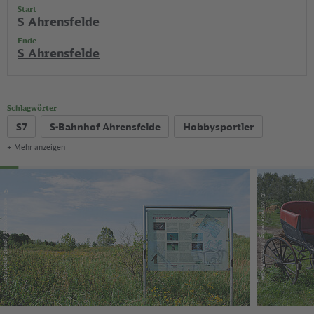
Start
S Ahrensfelde
Ende
S Ahrensfelde
Schlagwörter
S7
S-Bahnhof Ahrensfelde
Hobbysportler
+ Mehr anzeigen
Kinder und Familie
Wandertour
Kirche
Naturliebhaber
Naturschutz/Naturpark
Denkmal
©
©
via reise verlag / Janina Johannsen
via reise verlag / Kristina Becker