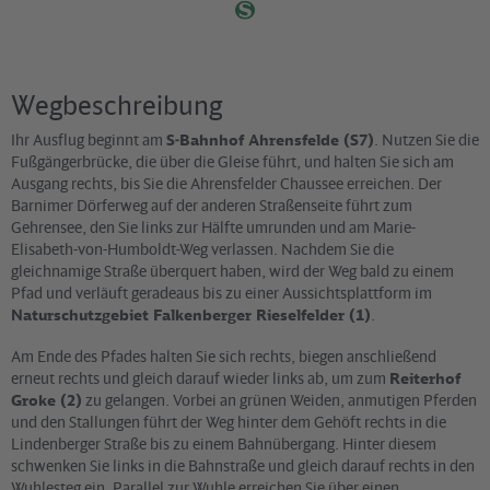
Wegbeschreibung
Ihr Ausflug beginnt am
S-Bahnhof Ahrensfelde (S7)
. Nutzen Sie die
Fußgängerbrücke, die über die Gleise führt, und halten Sie sich am
Ausgang rechts, bis Sie die Ahrensfelder Chaussee erreichen. Der
Barnimer Dörferweg auf der anderen Straßenseite führt zum
Gehrensee, den Sie links zur Hälfte umrunden und am Marie-
Elisabeth-von-Humboldt-Weg verlassen. Nachdem Sie die
gleichnamige Straße überquert haben, wird der Weg bald zu einem
Pfad und verläuft geradeaus bis zu einer Aussichtsplattform im
Naturschutzgebiet Falkenberger Rieselfelder (1)
.
Am Ende des Pfades halten Sie sich rechts, biegen anschließend
erneut rechts und gleich darauf wieder links ab, um zum
Reiterhof
Groke (2)
zu gelangen. Vorbei an grünen Weiden, anmutigen Pferden
und den Stallungen führt der Weg hinter dem Gehöft rechts in die
Lindenberger Straße bis zu einem Bahnübergang. Hinter diesem
schwenken Sie links in die Bahnstraße und gleich darauf rechts in den
Wuhlesteg ein. Parallel zur Wuhle erreichen Sie über einen