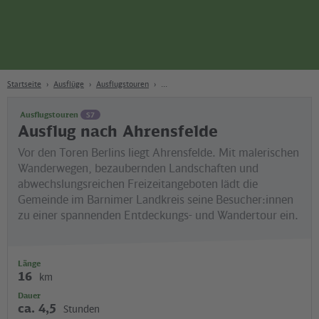
Seite
Zum Hauptinhalt
Zur Suche
Zur Hauptnavigation
Zur Fußzeile
Bahn
Berlin
Startseite
Ausflüge
Ausflugstouren
Ausflugstouren
S7
Ausflug nach Ahrensfelde
Vor den Toren Berlins liegt Ahrensfelde. Mit malerischen
Wanderwegen, bezaubernden Landschaften und
abwechslungsreichen Freizeitangeboten lädt die
Gemeinde im Barnimer Landkreis seine Besucher:innen
zu einer spannenden Entdeckungs- und Wandertour ein.
Länge
16
km
Dauer
ca. 4,5
Stunden