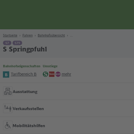
Seite
Zum Hauptinhalt
Zur Suche
Zur Hauptnavigation
Zur Fußzeile
Bahn
Berlin
Startseite
Fahren
Bahnhofsübersicht
S7
S75
S Springpfuhl
Bahnhofseigenschaften
Umstiege
Tarifbereich B
mehr
B
S-
Tram
Bus
Bahn
Ausstattung
Verkaufsstellen
Mobilitätshilfen