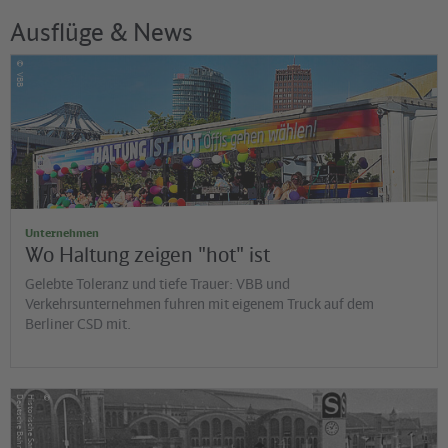
Ausflüge & News
©
VBB
Unternehmen
Wo Haltung zeigen "hot" ist
Gelebte Toleranz und tiefe Trauer: VBB und
Verkehrsunternehmen fuhren mit eigenem Truck auf dem
Berliner CSD mit.
©
G
H
is
t
o
r
is
c
h
e
S
a
m
m
lu
n
g
d
e
r
D
e
u
t
s
c
h
e
B
a
h
n
A