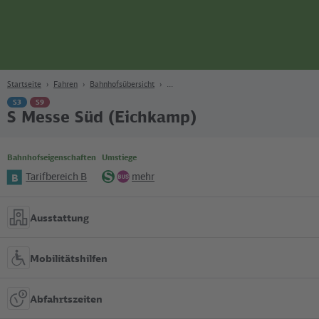
Seite
Zum Hauptinhalt
Zur Suche
Zur Hauptnavigation
Zur Fußzeile
Bahn
Berlin
Startseite
Fahren
Bahnhofsübersicht
S3
S9
S Messe Süd (Eichkamp)
Bahnhofseigenschaften
Umstiege
Tarifbereich B
mehr
B
S-
Bus
Bahn
Ausstattung
Mobilitätshilfen
Abfahrtszeiten