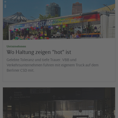
©
VBB
Unternehmen
Wo Haltung zeigen "hot" ist
Gelebte Toleranz und tiefe Trauer: VBB und
Verkehrsunternehmen fuhren mit eigenem Truck auf dem
Berliner CSD mit.
©
Jens Wiesner