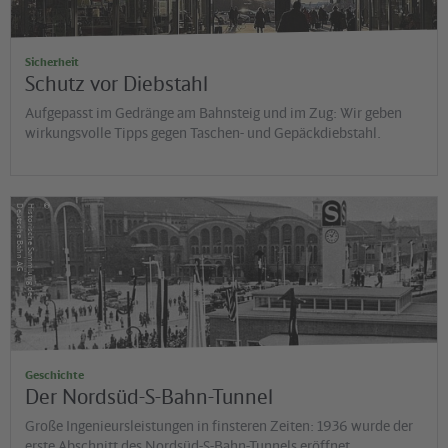
Sicherheit
Schutz vor Diebstahl
Aufgepasst im Gedränge am Bahnsteig und im Zug: Wir geben
wirkungsvolle Tipps gegen Taschen- und Gepäckdiebstahl.
©
G
H
is
t
o
r
is
c
h
e
S
a
m
m
lu
n
g
d
e
r
D
e
u
t
s
c
h
e
B
a
h
n
A
Geschichte
Der Nordsüd-S-Bahn-Tunnel
Große Ingenieursleistungen in finsteren Zeiten: 1936 wurde der
erste Abschnitt des Nordsüd-S-Bahn-Tunnels eröffnet.