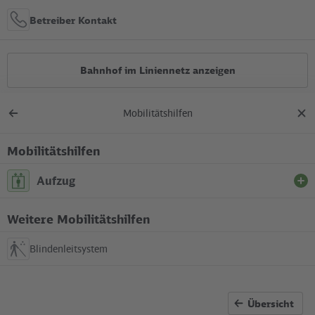
Betreiber Kontakt
Bahnhof im Liniennetz anzeigen
Mobilitätshilfen
Alle Bauarbeiten
Zurück
Dial
zur
schl
Übersicht
Mobilitätshilfen
Lage in der Stadt
Aufzug
+
S Messe Süd (Eichkamp)
Weitere Mobilitätshilfen
Zwischen Fußgängerbrücke Jaffestraße / Waldschulallee und S-
–
Bahnsteig (Bahnsteigmitte).
Blindenleitsystem
In Betrieb
Übersicht