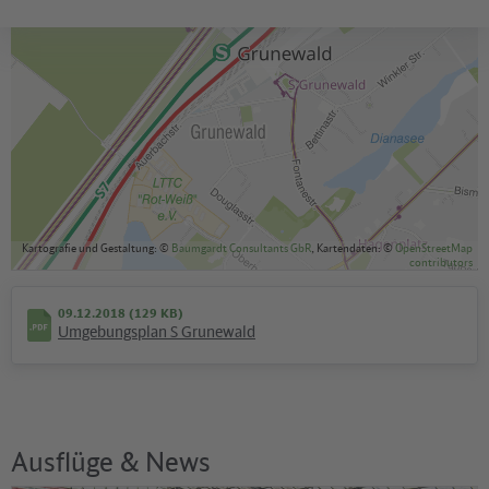
Außer Betrieb (Baumaßnahmen)
Kartografie und Gestaltung: ©
Baumgardt Consultants GbR
, Kartendaten: ©
OpenStreetMap
contributors
09.12.2018 (129 KB)
Umgebungsplan S Grunewald
Ausflüge & News