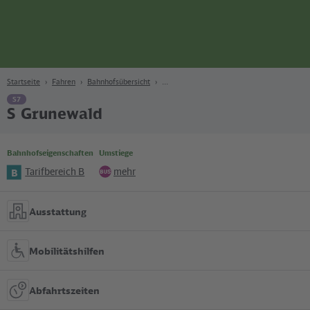
Seite
Zum Hauptinhalt
Zur Suche
Zur Hauptnavigation
Zur Fußzeile
Bahn
Berlin
Startseite
Fahren
Bahnhofsübersicht
S7
S Grunewald
Bahnhofseigenschaften
Umstiege
Tarifbereich B
mehr
B
Bus
Ausstattung
Mobilitätshilfen
Abfahrtszeiten