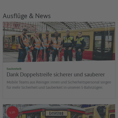
Ausflüge & News
©
t
D
e
u
t
s
c
h
e
B
a
h
n
A
G
/
D
o
m
in
ic
D
u
p
o
n
Sauberkeit
Dank Doppelstreife sicherer und sauberer
Mobile Teams aus Reiniger:innen und Sicherheitspersonal sorgen
für mehr Sicherheit und Sauberkeit in unseren S-Bahnzügen.
©
HISB
5.10.