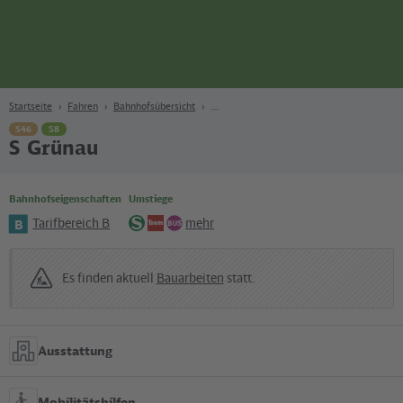
Seite
Zum Hauptinhalt
Zur Suche
Zur Hauptnavigation
Zur Fußzeile
Bahn
Berlin
Startseite
Fahren
Bahnhofsübersicht
S46
S8
S Grünau
Bahnhofseigenschaften
Umstiege
Tarifbereich B
mehr
B
S-
Tram
Bus
Bahn
Es finden aktuell
Bauarbeiten
statt.
Ausstattung
Mobilitätshilfen