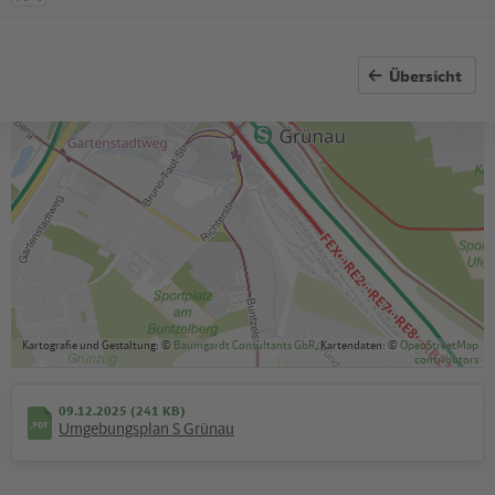
In Betrieb
S Grünau
Übersicht
Zwischen Fußgängertunnel von der Bahnhofshalle und S-
Bahnsteig, Gleise 3 und 4 (nördliches Bahnsteigende, Züge in
Fahrtrichtung Adlershof).
In Betrieb
Kartografie und Gestaltung: ©
Baumgardt Consultants GbR
, Kartendaten: ©
OpenStreetMap
contributors
09.12.2025 (241 KB)
Umgebungsplan S Grünau