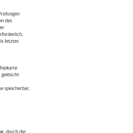
Prüfungen
en des
ser
rforderlich.
s letztes
Chipkarte
 gelöscht
e speicherbar,
pw. durch die