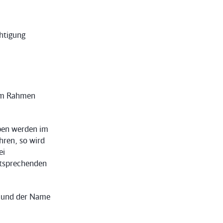
chtigung
 im Rahmen
ben werden im
hren, so wird
ei
ntsprechenden
) und der Name