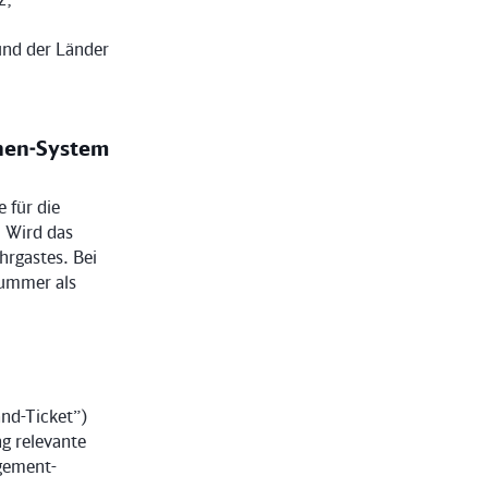
und der Länder
hen-System
 für die
 Wird das
hrgastes. Bei
nummer als
nd-Ticket”)
g relevante
gement-