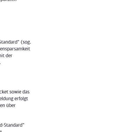
Standard" (sog.
tensparsamkeit
it der
.
icket sowie das
eldung erfolgt
len über
d-Standard"
z,