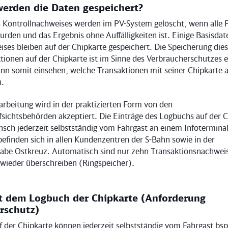
werden die Daten gespeichert?
s Kontrollnachweises werden im PV-System gelöscht, wenn alle 
rden und das Ergebnis ohne Auffälligkeiten ist. Einige Basisdat
ses bleiben auf der Chipkarte gespeichert. Die Speicherung die
tionen auf der Chipkarte ist im Sinne des Verbraucherschutzes e
nn somit einsehen, welche Transaktionen mit seiner Chipkarte al
n.
arbeitung wird in der praktizierten Form von den
sichtsbehörden akzeptiert. Die Einträge des Logbuchs auf der 
sch jederzeit selbstständig vom Fahrgast an einem Infoterminal
efinden sich in allen Kundenzentren der S-Bahn sowie in der
abe Ostkreuz. Automatisch sind nur zehn Transaktionsnachweis
s wieder überschreiben (Ringspeicher).
 dem Logbuch der Chipkarte (Anforderung
rschutz)
f der Chipkarte können jederzeit selbstständig vom Fahrgast bs