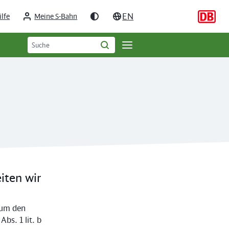
EN
ilfe
Meine S-Bahn
Suchbegriff
Öffne
Suche
eingeben
starten
Seitennavigation
iten wir
 um den
bs. 1 lit. b