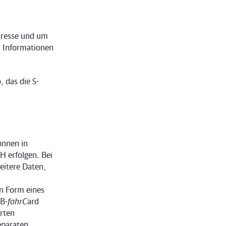
Adresse und um
n Informationen
 das die S-
önnen in
H erfolgen. Bei
eitere Daten,
in Form eines
BB-
fahrC
ard
erten
eparaten