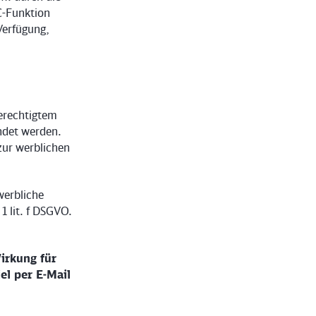
C-Funktion
Verfügung,
erechtigtem
ndet werden.
zur werblichen
werbliche
1 lit. f DSGVO.
irkung für
el per E-Mail