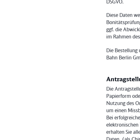
DSGVO.
Diese Daten we
Bonitätsprüfun
ggf. die Abwic
im Rahmen des 
Die Bestellung
Bahn Berlin Gm
Antragstel
Die Antragstel
Papierform ode
Nutzung des On
um einen Missb
Bei erfolgreic
elektronischen
erhalten Sie al
Daten. (als Ch