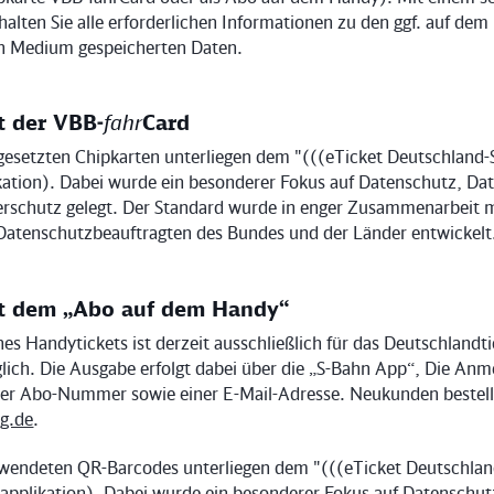
alten Sie alle erforderlichen Informationen zu den ggf. auf dem
n Medium gespeicherten Daten.
 der VBB-
fahr
Card
gesetzten Chipkarten unterliegen dem "(((eTicket Deutschland-
ation). Dabei wurde ein besonderer Fokus auf Datenschutz, Da
rschutz gelegt. Der Standard wurde in enger Zusammenarbeit m
Datenschutzbeauftragten des Bundes und der Länder entwickelt
t dem „Abo auf dem Handy“
es Handytickets ist derzeit ausschließlich für das Deutschlandt
lich. Die Ausgabe erfolgt dabei über die „S-Bahn App“, Die Anm
er Abo-Nummer sowie einer E-Mail-Adresse. Neukunden bestel
g.de
.
wendeten QR-Barcodes unterliegen dem "(((eTicket Deutschlan
applikation). Dabei wurde ein besonderer Fokus auf Datenschut