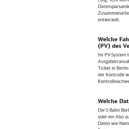
Datensparsamke
Zusammenarbeit
entwickelt.
Welche Fah
(PV) des V
Im PV-System l
Ausgabetransak
Ticket in Berli
der Kontrolle 
Kontrollnachwe
Welche Date
Die S-Bahn Ber
oder ein Abo a
Daten wie Nam