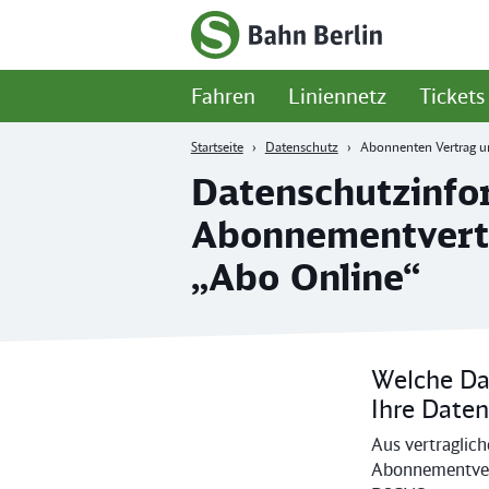
Zum Hauptinhalt
Zur Suche
Zur Hauptnavigation
Zur Fußzeile
Zur
Startseite
Fahren
Liniennetz
Tickets
-
S-
Bahn
Startseite
Datenschutz
Abonnenten Vertrag un
Berlin
Datenschutzinfo
Abonnementvertr
„Abo Online“
Welche Da
Ihre Daten
Aus vertraglic
Abonnementvertr