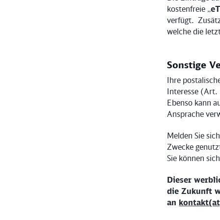
kostenfreie „
eT
verfügt. Zusät
welche die let
Sonstige V
Ihre postalisc
Interesse (Art
Ebenso kann au
Ansprache ver
Melden Sie sic
Zwecke genutzt 
Sie können sic
Dieser werbli
die Zukunft 
an
kontakt(at