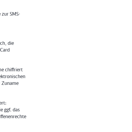
e zur SMS-
ch, die
r
Card
 chiffriert
ektronischen
nd Zuname
ert:
 ggf. das
offenenrechte