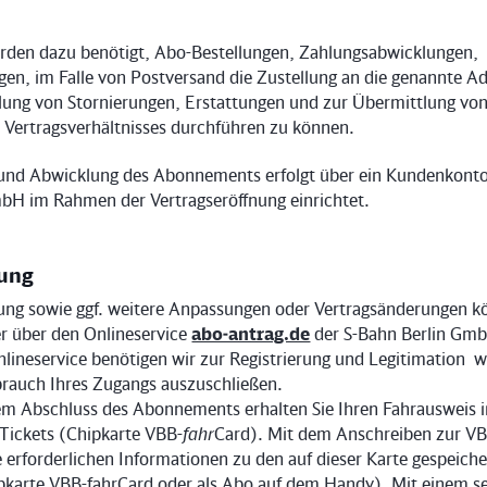
rden dazu benötigt, Abo-Bestellungen, Zahlungsabwicklungen,
gen, im Falle von Postversand die Zustellung an die genannte 
klung von Stornierungen, Erstattungen und zur Übermittlung vo
Vertragsverhältnisses durchführen zu können.
 und Abwicklung des Abonnements erfolgt über ein Kundenkonto,
bH im Rahmen der Vertragseröffnung einrichtet.
lung
lung sowie ggf. weitere Anpassungen oder Vertragsänderungen k
r über den Onlineservice
abo-antrag.de
der S-Bahn Berlin Gmb
lineservice benötigen wir zur Registrierung und Legitimation w
rauch Ihres Zugangs auszuschließen.
hem Abschluss des Abonnements erhalten Sie Ihren Fahrausweis 
 Tickets (Chipkarte VBB-
fahr
Card). Mit dem Anschreiben zur V
le erforderlichen Informationen zu den auf dieser Karte gespeich
ipkarte VBB-fahrCard oder als Abo auf dem Handy). Mit einem s