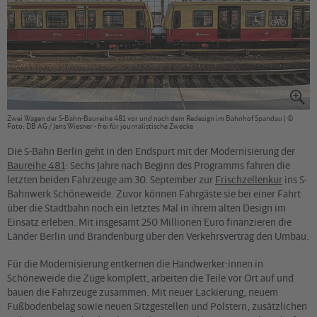
Zwei Wagen der S-Bahn-Baureihe 481 vor und nach dem Redesign im Bahnhof Spandau | ©
Foto: DB AG / Jens Wiesner - frei für journalistische Zwecke
Die S-Bahn Berlin geht in den Endspurt mit der Modernisierung der
Baureihe 481
: Sechs Jahre nach Beginn des Programms fahren die
letzten beiden Fahrzeuge am 30. September zur
Frischzellenkur
ins S-
Bahnwerk Schöneweide. Zuvor können Fahrgäste sie bei einer Fahrt
über die Stadtbahn noch ein letztes Mal in ihrem alten Design im
Einsatz erleben. Mit insgesamt 250 Millionen Euro finanzieren die
Länder Berlin und Brandenburg über den Verkehrsvertrag den Umbau.
Für die Modernisierung entkernen die Handwerker:innen in
Schöneweide die Züge komplett, arbeiten die Teile vor Ort auf und
bauen die Fahrzeuge zusammen. Mit neuer Lackierung, neuem
Fußbodenbelag sowie neuen Sitzgestellen und Polstern, zusätzlichen