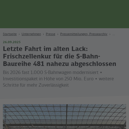
Seite
Zum Hauptinhalt
Zur Suche
Zur Hauptnavigation
Zur Fußzeile
Bahn
Berlin
Startseite
Unternehmen
Presse
Pressemitteilungen, Pressearchiv
26.09.2025
Letzte Fahrt im alten Lack:
Frischzellenkur für die S-Bahn-
Baureihe 481 nahezu abgeschlossen
Bis 2026 fast 1.000 S-Bahnwagen modernisiert •
Investitionspaket in Höhe von 250 Mio. Euro • weitere
Schritte für mehr Zuverlässigkeit
©
Jens Wiesner