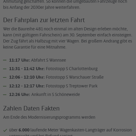
Anmutung geschaffen. So können die umgebauten Fahrzeuge noch
bis Anfang der 2030er Jahre weiterfahren.
Der Fahrplan zur letzten Fahrt
Wer die Baureihe 481 noch einmal im alten Design erleben möchte,
kann (mit gültigem Fahrschein) am 30. September einfach einsteigen.
Der Zug fährt als Halbzug mit vier Wagen. Bei großem Andrang gibt es
keine Garantie für eine Mitnahme.
11:17 Uhr:
Abfahrt S Wannsee
11:31 - 11:42 Uhr:
Fotostopp S Charlottenburg
12:06 - 12:10 Uhr:
Fotostopp S Warschauer Straße
12:12 - 12:17 Uhr:
Fotostopp S Treptower Park
12:26 Uhr:
Ankunft in S Schöneweide
Zahlen Daten Fakten
Am Ende des Modernisierungsprogramms werden
über
6.000
laufende Meter Wagenkasten-Langträger auf Korrosion
untersucht und bei Befund saniert,