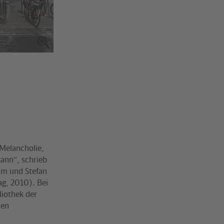
 Melancholie,
kann“, schrieb
mm und Stefan
ag, 2010). Bei
liothek der
nen