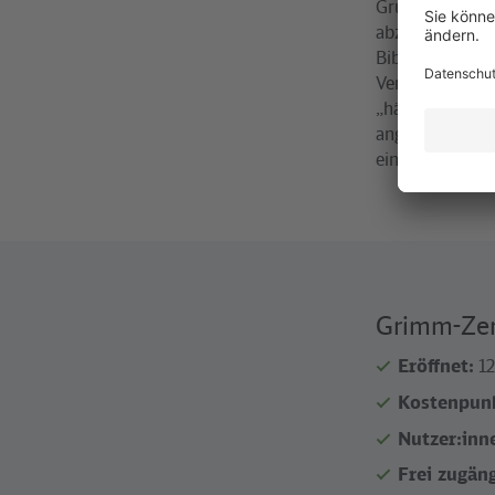
Grundidee hint
abzulesen am H
Bibliothekssäle
Vergangenheit s
„hängenden Gär
angeordnet sind
einem laut Max
Grimm-Ze
Eröffnet:
12
Kostenpun
Nutzer:inn
Frei zugän