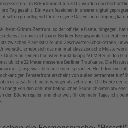
Interessierten. Im Rekordmonat Juli 2010 wurden durchschnittl
pro Tag gezählt. Ein Ausrufezeichen in unserer digital geprägten
icht selten grundlegend für die eigene Daseinsberechtigung käm
Wilhelm-Grimm-Zentrum, so der offizielle Name, hingegen, hat s
estehens als unverzichtbarer Berliner Bezugspunkt fest etabliert
kts zwischen Planckstraße und Geschwister-Scholl-Straße, unw
niversität, erhebt sich das minimal-klassizistische Meisterwerk
x Dudler an seinem höchsten Punkt knapp 40 Meter in den Hi
onst übliche 22 Meter messende Berliner Traufkante. Die Naturs
amarmor (ausgewaschen mit einem speziellen Hochdruckverfahr
 hochkantigen Fensterfront erscheint von außen betrachtet fünf 
bei es tatsächlich nicht weniger als zehn sind. Die Breite der sc
en hängt von den dahinter befindlichen Räumlichkeiten ab: eher
n den Bücherregalen und eher weit für die mehr Tageslicht ben
e.
t schon die Formensprache: "Psssst!"