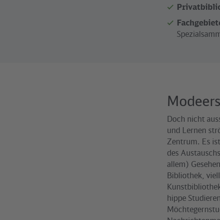
Privatbibl
Fachgebiet
Spezialsam
Modeers
Doch nicht aus
und Lernen str
Zentrum. Es is
des Austauschs
allem) Gesehen
Bibliothek, vie
Kunstbibliothek
hippe Studiere
Möchtegernstu