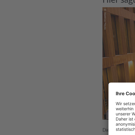
©
Matthias Heyde
Die klare geom