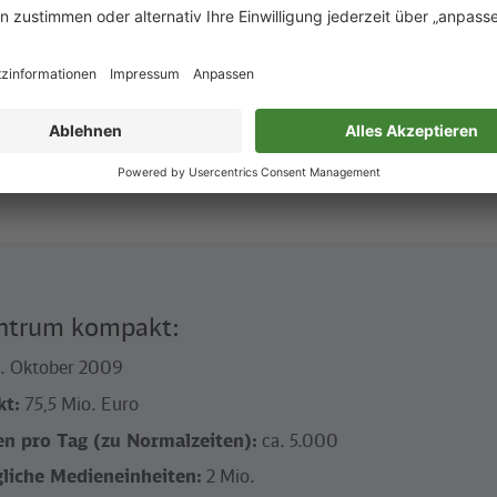
er dem Gebäude, die Versöhnung der Gegensätze, ist wohl am b
auptlesesaal. Er erinnert nicht von ungefähr an die großen ang
 des 19. Jahrhunderts oder an die Pariser Nationalbibliothek und
o in unsere moderne Zeit. Zugleich zentral und dezentral nutzb
ten“ des großen Lesesaals, um den die Arbeitsplätze terrassena
, das Herzstück der Bibliothek. Alles an diesem Bauwerk strahl
 Dudler wesentlichen Merkmal der Architektur von Bibliotheken
ntrum kompakt:
. Oktober 2009
kt:
75,5 Mio. Euro
en pro Tag (zu Normalzeiten):
ca. 5.000
gliche Medieneinheiten:
2 Mio.