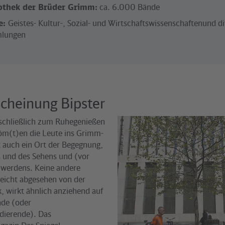
iothek der Brüder Grimm:
ca. 6.000 Bände
e:
Geistes- Kultur-, Sozial- und Wirtschaftswissenschaftenund d
mlungen
cheinung Bipster
schließlich zum Ruhegenießen
©
Lionel Kreglinger
öm(t)en die Leute ins Grimm-
t auch ein Ort der Begegnung,
 und des Sehens und (vor
werdens. Keine andere
lleicht abgesehen von der
, wirkt ähnlich anziehend auf
nde (oder
dierende). Das