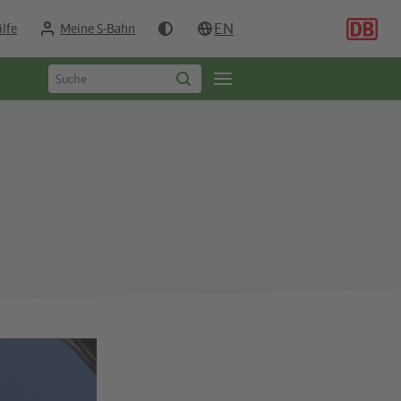
EN
ilfe
Meine S-Bahn
Suchbegriff
Öffne
Suche
eingeben
starten
Seitennavigation