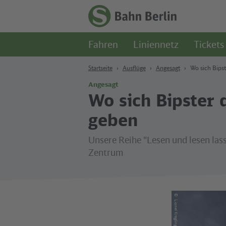
Zum Hauptinhalt
Zur Suche
Zur Hauptnavigation
Zur Fußzeile
Zur
Startseite
Fahren
Liniennetz
Tickets
-
S-
Bahn
Startseite
Ausflüge
Angesagt
Wo sich Bipst
Berlin
Angesagt
Wo sich Bipster 
geben
Unsere Reihe "Lesen und lesen las
Zentrum
©
Lionel Kreglinger