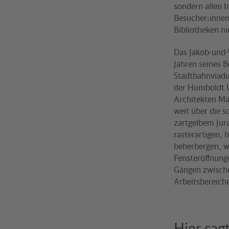
sondern allen 
Besucher:innen 
Bibliotheken n
Das Jakob-und-
Jahren seines B
Stadtbahnviadu
der Humboldt U
Architekten Ma
weit über die s
zartgelbem Jur
rasterartigen,
beherbergen, wo
Fensteröffnung
Gängen zwische
Arbeitsbereich
Hier sag