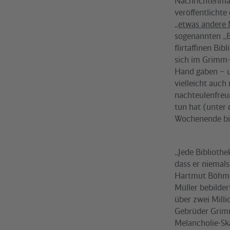
Nachrichtenmag
veröffentlicht
„etwas andere
sogenannten „Bi
flirtaffinen Bi
sich im Grimm-
Hand gaben – u
vielleicht auch
nachteulenfreu
tun hat (unter
Wochenende bi
„Jede Bibliothe
dass er niemals
Hartmut Böhme 
Müller bebilde
über zwei Mill
Gebrüder Grimm
Melancholie-Ska