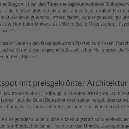
erheißungsvoll über den Toren der sagenumwobenen Bibliothek 
er aller Universalbibliotheken, gestanden haben soll und heute
k in St. Gallen in güldenen Lettern glänzt, könnte genauso gut üb
hek der Humboldt-Universität (HU)
in Berlin Mitte stehen: „Psyc
 Seele“.
 unserer Serie zu den faszinierendsten Plätzen zum Lesen, Fors
 sich alles um diese magische Stätte zwischen Heilungsort der 
enannten „Bipster“.
spot mit preisgekrönter Architektur
el krönte sie zu ihrer Eröffnung im Oktober 2009 zum „architek
Jahres“ und der Bund Deutscher Architekten vergab überschwän
szeichnungen. Darunter einer für „besondere baukünstlerische L
 sie eine geradezu unheimliche Anziehungskraft auf die Menschen
ten humboldtschen Sinne – nicht nur den Universitätsangehörig