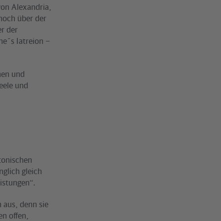
von Alexandria,
 noch über der
er der
he˜s Iatreion –
chen und
Seele und
tonischen
glich gleich
eistungen“.
 aus, denn sie
en offen,