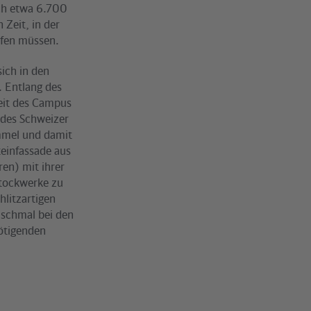
ich etwa 6.700
 Zeit, in der
pfen müssen.
ich in den
. Entlang des
eit des Campus
 des Schweizer
mmel und damit
teinfassade aus
en) mit ihrer
Stockwerke zu
hlitzartigen
 schmal bei den
ötigenden