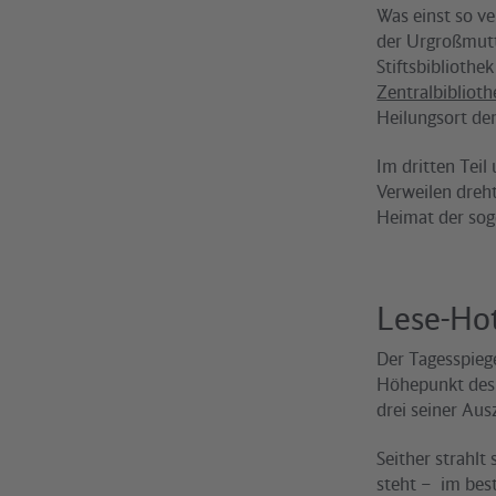
Was einst so v
der Urgroßmutt
Stiftsbibliothe
Zentralbibliot
Heilungsort der
Im dritten Teil
Verweilen dreht
Heimat der sog
Lese-Hot
Der Tagesspieg
Höhepunkt des 
drei seiner Au
Seither strahlt
steht – im bes