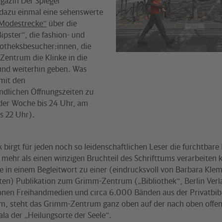
azin Der Spiegel
e dazu einmal eine sehenswerte
 Modestrecke“
über die
pster“, die fashion- und
bliotheksbesucher:innen, die
Zentrum die Klinke in die
nd weiterhin geben. Was
 mit den
ndlichen Öffnungszeiten zu
 der Woche bis 24 Uhr, am
s 22 Uhr).
k birgt für jeden noch so leidenschaftlichen Leser die furchtbare
 mehr als einen winzigen Bruchteil des Schrifttums verarbeiten 
in einem Begleitwort zu einer (eindrucksvoll von Barbara Kle
rten) Publikation zum Grimm-Zentrum („Bibliothek“, Berlin Verl
ionen Freihandmedien und circa 6.000 Bänden aus der Privatbib
, steht das Grimm-Zentrum ganz oben auf der nach oben offe
la der „Heilungsorte der Seele“.