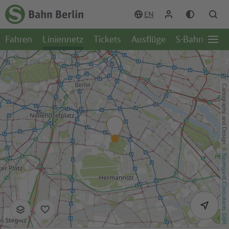
Zum Hauptinhalt
Zur Suche
Zur Hauptnavigation
Zur Fußzeile
EN
Zur
Startseite
Fahren
Liniennetz
Tickets
Ausflüge
S-Bahn-Welt
-
Öffn
S-
Seite
Bahn
Berlin