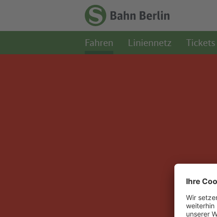
Zum Hauptinhalt
Zur Suche
Zur Hauptnavigation
Zur Fußzeile
Zur
Startseite
Fahren
Liniennetz
Tickets
-
S-
Bahn
Berlin