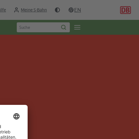
EN
ilfe
Meine S-Bahn
Suchbegriff
Öffne
Suche
eingeben
starten
Seitennavigation