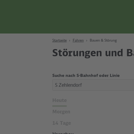
Zum Hauptinhalt
Zur Suche
Zur Hauptnavigation
Zur Fußzeile
Bahn
Berlin
Startseite
Fahren
Bauen & Störung
Störungen und B
Suche nach S-Bahnhof oder Linie
S Zehlendorf
Zeitraum
Heute
wählen
Morgen
14 Tage