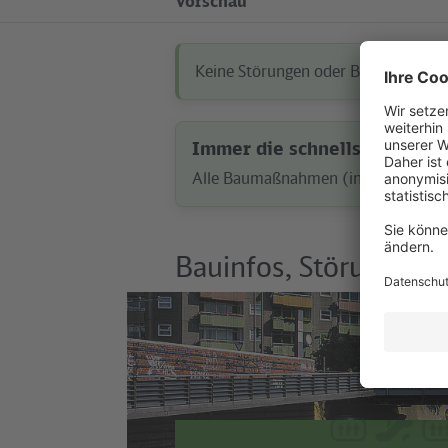
Vorschau
Keine Störungen oder Baumaßnahm
Immer die schnellste Route 
Alle Baumaßnahmen (inkl. Busersatzv
Bauinfos, Störungen 
©
Santiago Engelhardt