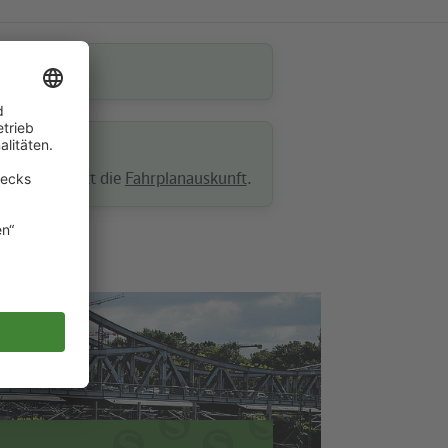
r Fahrtantritt die
Fahrplanauskunft
.