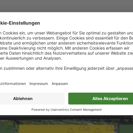
en gefunden.
finden:
erkehre) sind in der Fahrplanauskunft enthalten. Nutzen Sie vo
und Fahrplanänderungen