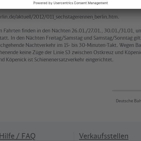
hn-berlin.de abrufbar. Als Download erhältlich unter:
lin.de/aktuell/2012/011_sechstagerennen_berlin.htm.
n Fahrten finden in den Nächten 26.01./27.01., 30.01./31.01, u
statt. In den Nächten Freitag/Samstag und Samstag/Sonntag gilt
chgehende Nachtverkehr im 15- bis 30-Minuten-Takt. Wegen Ba
enende keine Züge der Linie S3 zwischen Ostkreuz und Köpeni
nd Köpenick ist Schienenersatzverkehr eingerichtet.
Deutsche Bah
Hilfe / FAQ
Verkaufsstellen