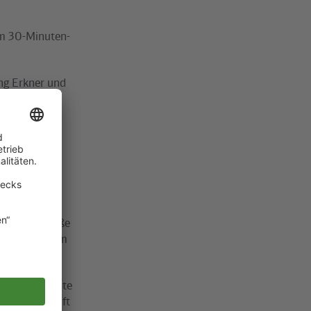
im 30-Minuten-
ung Erkner und
warten
etrotram M4
Am Steinberg.
otram M17
g bestehen in
nholmer Straße
zur Metrotram
em abgestimmte
hrplanauskunft