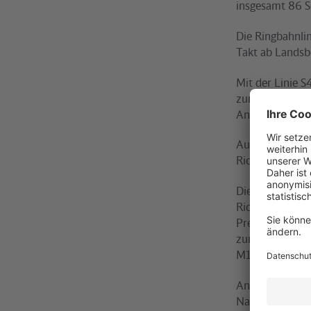
insgesamt 86 
Die Ringbahnli
Takt ab Landsb
Mit der Linie 
zur Linie S5 R
Anschlusszüge d
Auf der Linie 
Richtung Falke
Die Linie S8 R
Richtung Tierpa
Prenzlauer All
zur Metrotram
M1 Richtung N
An den meisten
Nachtbusanschl