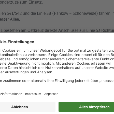
Sonderzüge zum Einsatz.
nien S41/S42 und die Linie S8 (Pankow – Schöneweide) fahren 
erger Allee.
S41 bestehen am Ostkreuz direkte Anschlüsse zur Linie S3 Richt
ichtung Friedrichstraße, Westkreuz und Spandau. In Schöneberg 
er Linie S1 über Rathaus Steglitz nach Zehlendorf.
S42 gibt es an der Greifswalder Straße direkte Anschlüsse zur M
nberg und an der Prenzlauer Allee zur Metrotram M2 Richtung 
ichtung Süden erreicht in Schöneweide die Anschlüsse zur Metr
rk, Karlshorst und Gehrenseestraße. In nördlicher Fahrtrichtun
ee Anschlüsse zur Metrotram M2 Richtung Am Steinberg, in Bor
 M13 Richtung Seestraße und Virchow-Klinikum und in Pankow 
iederschönhausen.
 Bahnhöfen der zusätzlich verkehrenden S-Bahnen gibt es zud
üsse. Die genauen Abfahrtszeiten sind in der elektronischen Fa