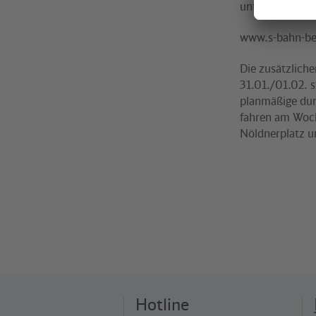
unter www.s-ba
www.s-bahn-ber
Die zusätzliche
31.01./01.02. 
planmäßige dur
fahren am Woch
Nöldnerplatz u
Hotline