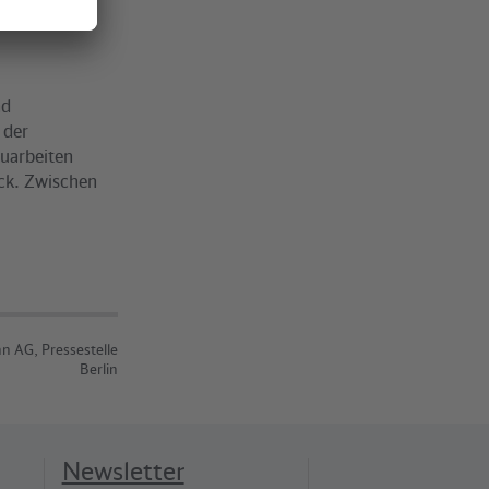
nd
 der
uarbeiten
ck. Zwischen
n AG, Pressestelle
Berlin
Newsletter