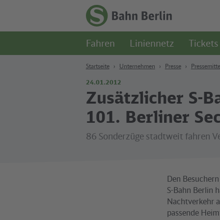
Zum Hauptinhalt
Zur Suche
Zur Hauptnavigation
Zur Fußzeile
Zur
Startseite
Fahren
Liniennetz
Tickets
-
S-
Bahn
Startseite
Unternehmen
Presse
Pressemitte
Berlin
24.01.2012
Zusätzlicher S-
101. Berliner S
86 Sonderzüge stadtweit fahren 
Den Besuchern 
S-Bahn Berlin h
Nachtverkehr a
passende Heimf