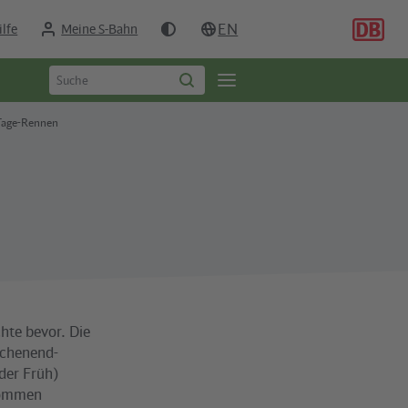
EN
ilfe
Meine S-Bahn
Suchbegriff
Öffne
Suche
eingeben
starten
Seitennavigation
-Tage-Rennen
hte bevor. Die
Wochenend-
 der Früh)
 kommen