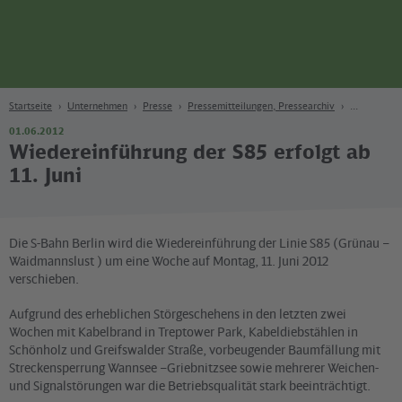
Seite
Zum Hauptinhalt
Zur Suche
Zur Hauptnavigation
Zur Fußzeile
Bahn
Berlin
Startseite
Unternehmen
Presse
Pressemitteilungen, Pressearchiv
01.06.2012
Wiedereinführung der S85 erfolgt ab
11. Juni
Die S-Bahn Berlin wird die Wiedereinführung der Linie S85 (Grünau –
Waidmannslust ) um eine Woche auf Montag, 11. Juni 2012
verschieben.
Aufgrund des erheblichen Störgeschehens in den letzten zwei
Wochen mit Kabelbrand in Treptower Park, Kabeldiebstählen in
Schönholz und Greifswalder Straße, vorbeugender Baumfällung mit
Streckensperrung Wannsee –Griebnitzsee sowie mehrerer Weichen-
und Signalstörungen war die Betriebsqualität stark beeinträchtigt.