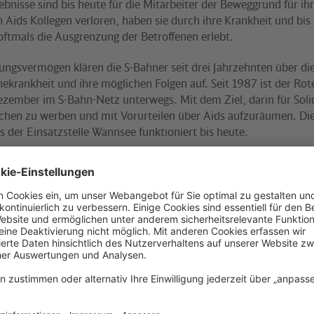
ebnisse sind bis heute für die Mitarbeiter der Beweggrund für i
h Aids Kollegen verloren, haben sie durch ihre Krankheit und bi
oftmals die Ausgrenzung der Betroffenen erlebt.
lungsvermögen klären die S-Bahner seit drei Jahrzehnten über di
rankheit und ihre möglichen Folgen auf. Seit 1987 ist der Rot
ezember im S-Bahn-Netz unterwegs. Mit dem Ziel, darin für Solid
chen zu werben und mit Vorurteilen über Aids aufzuräumen. Die 
s der Einsatzstelle Wannsee funktioniert bis heute.
ur startet am S-Bahnhof Potsdamer Platz
Dezember, 11 Uhr, beginnt der Auftakt für die Jubiläums-Tour de
. In der Mittelpasserelle des S-Bahnhofs Potsdamer Platz treffen
Politik, Kultur und Gesellschaft, die das Anliegen unterstütze
 Uhr fährt der Sonderzug zum VBB-Tarif über Gesundbrunnen, 
 zum Südkreuz. Als Ringbahnzug auf der Linie S42 ziehen die rot
reuz jeweils stündlich wiederkehrend von 13.40 Uhr bis 17.40 
nns ihre Kreise um die Stadt.