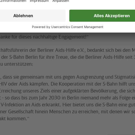
Vorsitzender der Geschäftsführung der S-Bahn Berlin, ist stolz:
aben ihren Arbeitsplatz als geeigneten Ort gewählt, die Gesells
ren. Denn in den rot-gelben Zügen treffen sich Menschen jeden 
nterschiedlichster sozialer Herkunft, Weltanschauung und sexuel
Danke für dieses nachhaltige Engagement!“
chäftsführerin der Berliner Aids-Hilfe e.V., bedankt sich bei den 
der S-Bahn Berlin für ihre Treue, die die Berliner Aids-Hilfe sei
zu unterstützen:
s, dass sie gemeinsam mit uns gegen Ausgrenzung und Stigmatis
IV oder Aids kämpfen. Die Kooperation mit der S-Bahn hilft un
Erreichung unseres Ziels einer aufgeklärten Bevölkerung, die sic
t - so dass bis zum Jahr 2030 in Berlin niemand mehr als Folge e
-Infektion an Aids erkrankt. Hier bietet uns die S-Bahn eine gu
liner Gesellschaft hinein Menschen zu erreichen, mit denen wir s
takt kommen.“