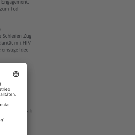
hr Engagement.
s zum Tod
e
e-Schleifen-Zug
arität mit HIV-
einstige Idee
s Rote-
 sich
n. Nach dem
Wannsee und
en Schleifen ab
Uhr entgegen