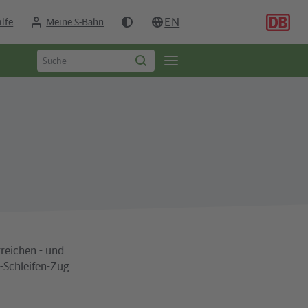
EN
ilfe
Meine S-Bahn
Suchbegriff
Öffne
Suche
eingeben
starten
Seitennavigation
rreichen - und
e-Schleifen-Zug