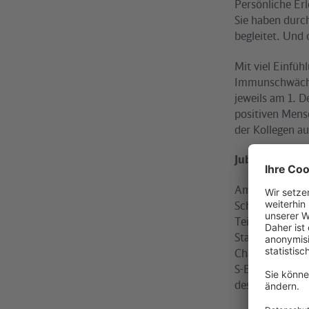
Persönliche Erl
Sie haben durc
begleitet. Und 
Mit viel Einfüh
Immunschwächek
jeweils am 1. D
positiven Mens
der Kollegen au
Jubiläums-To
Am Freitag, 1. 
Schleifen-Zuges
Teilnehmer aus 
Start um 11.31
Charlottenburg
S-Bahnhof Südk
des Uhrzeigersi