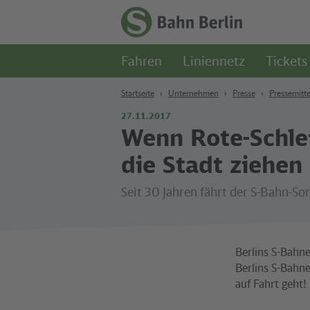
Zum Hauptinhalt
Zur Suche
Zur Hauptnavigation
Zur Fußzeile
Zur
Startseite
Fahren
Liniennetz
Tickets
-
S-
Bahn
Startseite
Unternehmen
Presse
Pressemitte
Berlin
27.11.2017
Wenn Rote-Schlei
die Stadt ziehen
Seit 30 Jahren fährt der S-Bahn-S
Berlins S-Bahne
Berlins S-Bahne
auf Fahrt geht!