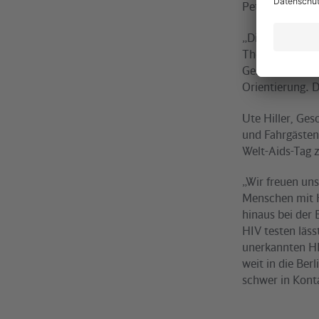
Peter Buchner, 
„Die Kollegen h
Thema zu berüh
Geschlechts, u
Orientierung. 
Ute Hiller, Ges
und Fahrgästen 
Welt-Aids-Tag 
„Wir freuen un
Menschen mit H
hinaus bei der 
HIV testen läss
unerkannten HIV
weit in die Ber
schwer in Kon