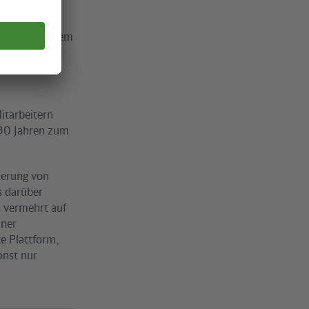
chaft mit diesem
Alters, jedes
ler
Mitarbeitern
t 30 Jahren zum
ierung von
s darüber
h vermehrt auf
iner
te Plattform,
onst nur