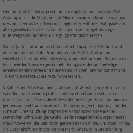
Der mit roten Schleifen geschmückte Zug fährt am heutigen Welt-
Aids-Tag durch die Stadt, um auf Menschen aufmerksam zu machen,
die vom HI-Virus betroffen sind. Täglich 1,4 Millionen Fahrgäste aus
allen gesellschaftlichen Schichten, die in den rot-gelben Zügen
unterwegs sind, bilden die Zielgruppe für das Anliegen.
Seit 27 Jahren informieren ehrenamtlich Engagierte, S-Bahner und
eine zunehmende Zahl Prominenter aus Politik, Kultur und
Gesellschaft, im Rote-Schleifen-Zug über die Krankheit. Während der
Fahrt werden Spenden gesammelt. Fahrgäste, die sich beteiligen,
erhalten neben Kaffee und Kuchen als Zeichen ihrer Solidarität und
Toleranz eine rote Schleife zum Anstecken.
S-Bahn-Chef Peter Buchner ist überzeugt: „Einsteigen, informieren,
spenden, und Teil einer großen solidarischen Gemeinschaft sein –
dies ist Sinn und Zweck des Rote-Schleifen-Zuges. Damit können wir
gemeinsam viel transportieren!“ Der diesjährigen Einladung, mit der
Bitte um Unterstützung, folgten der Vorstandsvorsitzende der
Deutschen Bahn, Rüdiger Grube, Berlins Regierender Bürgermeister
Klaus Wowereit, der Bezirksbürgermeister von Mitte, Christian Hanke,
die Geschäftsführerin des Verkehrsverbundes Berlin-Brandenburg