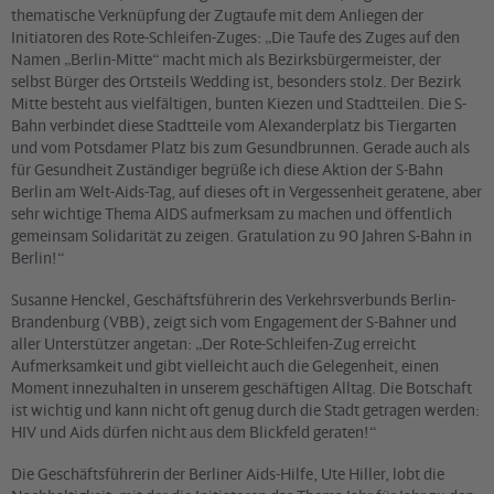
thematische Verknüpfung der Zugtaufe mit dem Anliegen der
Initiatoren des Rote-Schleifen-Zuges: „Die Taufe des Zuges auf den
Namen „Berlin-Mitte“ macht mich als Bezirksbürgermeister, der
selbst Bürger des Ortsteils Wedding ist, besonders stolz. Der Bezirk
Mitte besteht aus vielfältigen, bunten Kiezen und Stadtteilen. Die S-
Bahn verbindet diese Stadtteile vom Alexanderplatz bis Tiergarten
und vom Potsdamer Platz bis zum Gesundbrunnen. Gerade auch als
für Gesundheit Zuständiger begrüße ich diese Aktion der S-Bahn
Berlin am Welt-Aids-Tag, auf dieses oft in Vergessenheit geratene, aber
sehr wichtige Thema AIDS aufmerksam zu machen und öffentlich
gemeinsam Solidarität zu zeigen. Gratulation zu 90 Jahren S-Bahn in
Berlin!“
Susanne Henckel, Geschäftsführerin des Verkehrsverbunds Berlin-
Brandenburg (VBB), zeigt sich vom Engagement der S-Bahner und
aller Unterstützer angetan: „Der Rote-Schleifen-Zug erreicht
Aufmerksamkeit und gibt vielleicht auch die Gelegenheit, einen
Moment innezuhalten in unserem geschäftigen Alltag. Die Botschaft
ist wichtig und kann nicht oft genug durch die Stadt getragen werden:
HIV und Aids dürfen nicht aus dem Blickfeld geraten!“
Die Geschäftsführerin der Berliner Aids-Hilfe, Ute Hiller, lobt die