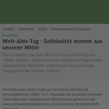
Seite
Zum Hauptinhalt
Zur Suche
Zur Hauptnavigation
Zur Fußzeile
Bahn
Berlin
Startseite
Unternehmen
Presse
Pressemitteilungen, Pressearchiv
03.12.2014
Welt-Aids-Tag - Solidarität kommt aus
unserer Mitte
Rote-Schleifen-Zug zum Welt-Aids-Tag auf den Namen
„Mitte“ getauft • Bahnchef Grube und Berlins Regierender
Bürgermeister Wowereit unterstützen ehrenamtliches
Engagement der Berliner S-Bahner
Die Taufe eines S-Bahn-Zuges auf den Namen des Berliner
Innenstadtbezirks „Mitte“ am 1. Dezember hat besondere Symbolik.
Denn neben dem Stadtbezirk im Herzen Berlins geht es um die
Immunschwächekrankheit Aids, die in der Mitte der Gesellschaft
präsent ist.