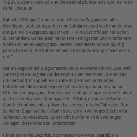
(VBB), Susanne Henckel, und die Geschäftsführerin der Berliner Aids-
Hilfe, Ute Hiller.
Bahnchef Rüdiger Grube freut sich über das Engagement aller
Beteiligter: „Aufklärungsarbeit und Solidarität sind noch immer bitter
nötig, um die Ausgrenzung der vom HI-Virus betroffenen Menschen
zu verhindern. Gemeinsam mit unseren Fahrgästen und Mitarbeitern
wollen wir einen Beitrag dazu leisten, dass dieses Tabu endgültig
gebrochen wird. Bitte übernehmen Sie Verantwortung – machen Sie
mit!“
Berlins Regierender Bürgermeister Klaus Wowereit erklärt: „Der Welt-
Aids-Tag ist der Tag der Solidarität mit allen Menschen, die mit HIV
infiziert sind. Ich appelliere an alle Bürgerinnen und Bürger,
betroffenen Mitmenschen jederzeit unvoreingenommen und mit
Offenheit zu begegnen. Das ist am diesjährigen Tag der roten Schleife
auch das Anliegen der Kampagne der S-Bahn, die jetzt im Berliner
Stadtbild unübersehbar präsent ist: sie setzt mit der Fahrt des „Rote-
Schleifen-Zugs“ auf den S-Bahn-Strecken ein wichtiges Zeichen für
Toleranz und Akzeptanz. Es ist nicht nur für mich ein wichtiges
Anliegen, diese Aktion zu unterstützen“.
Christian Hanke, Bezirksbürgermeister von Mitte, begrüßt die