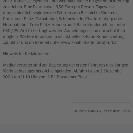
zur 2. Klasse Gelegenheit, ihre Weihnachtsfeier im geschmückten Zug
zu erleben. Eine Fahrt kostet 3,50 Euro pro Person. Tageweise
unterschiedlich beginnen die Fahrten zum Beispiel in Südkreuz,
Potsdamer Platz, Ostbahnhof, Schöneweide, Charlottenburg oder
Nordbahnhof. Freie Plätze können am S-Bahn-Kundentelefon unter
030 / 29 74 33 33 erfragt werden. Anmeldungen sind nur schriftlich
möglich. Weitere Infos sind in der aktuellen S-Bahn-Kundenzeitung
„punkt 3" und im Internet unter www.s-bahn-berlin.de abrufbar.
Hinweis für Redaktionen:
Medienvertreter sind zur Begleitung der ersten Fahrt des diesjährigen
Weihnachtszuges herzlich eingeladen. Abfahrt ist am 2. Dezember
2006 um 11.10 Uhr vom S-Bf. Potsdamer Platz.
Deutsche Bahn AG, Pressestelle Berlin