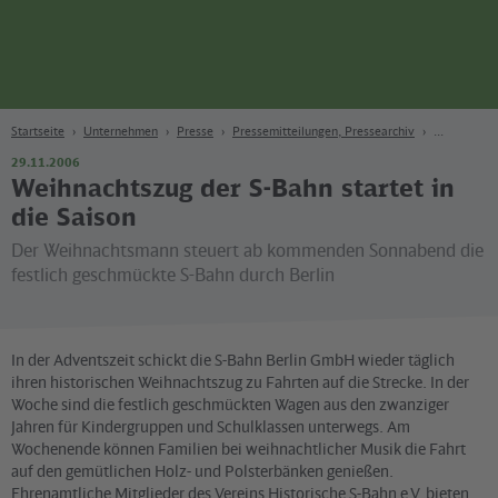
Seite
Zum Hauptinhalt
Zur Suche
Zur Hauptnavigation
Zur Fußzeile
Bahn
Berlin
Startseite
Unternehmen
Presse
Pressemitteilungen, Pressearchiv
29.11.2006
Weihnachtszug der S-Bahn startet in
die Saison
Der Weihnachtsmann steuert ab kommenden Sonnabend die
festlich geschmückte S-Bahn durch Berlin
In der Adventszeit schickt die S-Bahn Berlin GmbH wieder täglich
ihren historischen Weihnachtszug zu Fahrten auf die Strecke. In der
Woche sind die festlich geschmückten Wagen aus den zwanziger
Jahren für Kindergruppen und Schulklassen unterwegs. Am
Wochenende können Familien bei weihnachtlicher Musik die Fahrt
auf den gemütlichen Holz- und Polsterbänken genießen.
Ehrenamtliche Mitglieder des Vereins Historische S-Bahn e.V. bieten