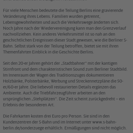
Für viele Menschen bedeutete die Teilung Berlins eine gravierende
Veränderung ihres Lebens. Familien wurden getrennt,
Lebensgewohnheiten und auch die Verkehrswege änderten sich.
Noch Jahre nach der Wiedervereinigung kann man den Grenzverlauf
nachvollziehen. Kein anderes Verkehrsmittel ist so nah an den
geschichtlichen Ereignissen dieser Stadt gewesen, wie die Berliner S-
Bahn. Selbst stark von der Teilung betroffen, bietet sie mit ihren
Themenfahrten Einblick in die Geschichte Berlins.
Seit den 20-er Jahren gehört der „Stadtbahner“ mit der kantigen
Stirnfront und dem charakteristischen Sound zum Berliner Stadtbild.
Im Innenraum der Wagen des Traditionszuges dokumentieren
Holzbänke, Polsterbänke, Werbung und Streckennetzpläne die 50-
er/60-er Jahre. Die liebevoll restaurierten Details ergänzen das
Ambiente. Auch die Triebfahrzeugführer arbeiten an den
ursprünglichen „Stehplätzen“. Die Zeit scheint zurückgedreht – ein
Erlebnis der besonderen Art.
Die Fahrkarten kosten drei Euro pro Person. Sie sind in den
Kundenzentren der S-Bahn und im Internet unter www.s-bahn-
berlin.de/sonderzuege erhältlich. Ermäßigungen sind nicht möglich.