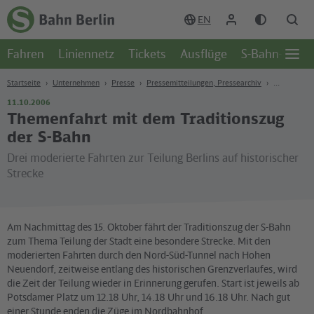
Zum Hauptinhalt
Zur Suche
Zur Hauptnavigation
Zur Fußzeile
EN
Zur
Startseite
Fahren
Liniennetz
Tickets
Ausflüge
S-Bahn-Welt
-
Öffn
S-
Seite
Bahn
Startseite
Unternehmen
Presse
Pressemitteilungen, Pressearchiv
Berlin
11.10.2006
Themenfahrt mit dem Traditionszug
der S-Bahn
Drei moderierte Fahrten zur Teilung Berlins auf historischer
Strecke
Am Nachmittag des 15. Oktober fährt der Traditionszug der S-Bahn
zum Thema Teilung der Stadt eine besondere Strecke. Mit den
moderierten Fahrten durch den Nord-Süd-Tunnel nach Hohen
Neuendorf, zeitweise entlang des historischen Grenzverlaufes, wird
die Zeit der Teilung wieder in Erinnerung gerufen. Start ist jeweils ab
Potsdamer Platz um 12.18 Uhr, 14.18 Uhr und 16.18 Uhr. Nach gut
einer Stunde enden die Züge im Nordbahnhof.