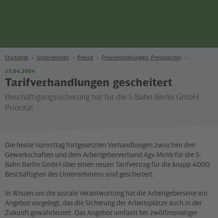
Seite
Zum Hauptinhalt
Zur Suche
Zur Hauptnavigation
Zur Fußzeile
Bahn
Berlin
Startseite
Unternehmen
Presse
Pressemitteilungen, Pressearchiv
23.04.2004
Tarifverhandlungen gescheitert
Beschäftigungssicherung hat für die S-Bahn Berlin GmbH
Priorität
Die heute Vormittag fortgesetzten Verhandlungen zwischen den
Gewerkschaften und dem Arbeitgeberverband Agv MoVe für die S-
Bahn Berlin GmbH über einen neuen Tarifvertrag für die knapp 4000
Beschäftigten des Unternehmens sind gescheitert.
In Wissen um die soziale Verantwortung hat die Arbeitgeberseite ein
Angebot vorgelegt, das die Sicherung der Arbeitsplätze auch in der
Zukunft gewährleistet. Das Angebot umfasst bei zwölfmonatiger