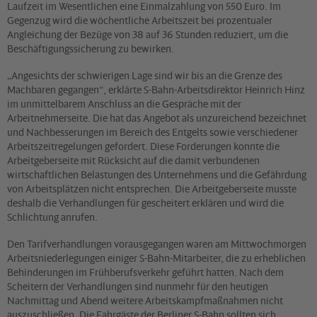
Laufzeit im Wesentlichen eine Einmalzahlung von 550 Euro. Im
Gegenzug wird die wöchentliche Arbeitszeit bei prozentualer
Angleichung der Bezüge von 38 auf 36 Stunden reduziert, um die
Beschäftigungssicherung zu bewirken.
„Angesichts der schwierigen Lage sind wir bis an die Grenze des
Machbaren gegangen“, erklärte S-Bahn-Arbeitsdirektor Heinrich Hinz
im unmittelbarem Anschluss an die Gespräche mit der
Arbeitnehmerseite. Die hat das Angebot als unzureichend bezeichnet
und Nachbesserungen im Bereich des Entgelts sowie verschiedener
Arbeitszeitregelungen gefordert. Diese Forderungen konnte die
Arbeitgeberseite mit Rücksicht auf die damit verbundenen
wirtschaftlichen Belastungen des Unternehmens und die Gefährdung
von Arbeitsplätzen nicht entsprechen. Die Arbeitgeberseite musste
deshalb die Verhandlungen für gescheitert erklären und wird die
Schlichtung anrufen.
Den Tarifverhandlungen vorausgegangen waren am Mittwochmorgen
Arbeitsniederlegungen einiger S-Bahn-Mitarbeiter, die zu erheblichen
Behinderungen im Frühberufsverkehr geführt hatten. Nach dem
Scheitern der Verhandlungen sind nunmehr für den heutigen
Nachmittag und Abend weitere Arbeitskampfmaßnahmen nicht
auszuschließen. Die Fahrgäste der Berliner S-Bahn sollten sich