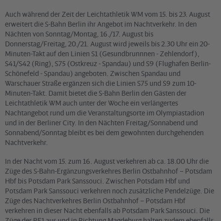
Auch während der Zeit der Leichtathletik WM vom 15. bis 23. August
erweitert die S-Bahn Berlin ihr Angebot im Nachtverkehr. In den
Nächten von Sonntag/Montag, 16./17. August bis
Donnerstag/Freitag, 20./21. August wird jeweils bis 2.30 Uhr ein 20-
Minuten-Takt auf den Linien S1 (Gesundbrunnnen - Zehlendorf),
S41/S42 (Ring), S75 (Ostkreuz - Spandau) und S9 (Flughafen Berlin-
Schönefeld - Spandau) angeboten. Zwischen Spandau und
Warschauer Straße ergänzen sich die Linien S75 und S9 zum 10-
Minuten-Takt. Damit bietet die S-Bahn Berlin den Gästen der
Leichtathletik WM auch unter der Woche ein verlängertes
Nachtangebot rund um die Veranstaltungsorte im Olympiastadion
und in der Berliner City. In den Nächten Freitag/Sonnabend und
Sonnabend/Sonntag bleibt es bei dem gewohnten durchgehenden
Nachtverkehr.
In der Nacht vom 15. zum 16. August verkehren ab ca. 18.00 Uhr die
Züge des S-Bahn-Ergänzungsverkehres Berlin Ostbahnhof – Potsdam
Hbf bis Potsdam Park Sanssouci. Zwischen Potsdam Hbf und
Potsdam Park Sanssouci verkehren noch zusätzliche Pendelzüge. Die
Züge des Nachtverkehres Berlin Ostbahnhof – Potsdam Hbf
verkehren in dieser Nacht ebenfalls ab Potsdam Park Sanssouci. Die
Züge der RE1 aus und in Richtung Magdeburg halten zudem ebenfalls