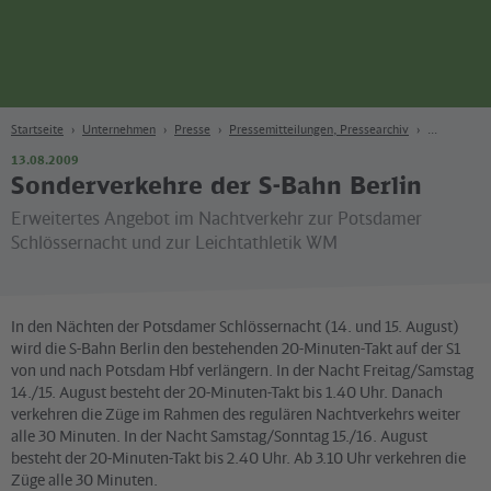
Seite
Zum Hauptinhalt
Zur Suche
Zur Hauptnavigation
Zur Fußzeile
Bahn
Berlin
Startseite
Unternehmen
Presse
Pressemitteilungen, Pressearchiv
13.08.2009
Sonderverkehre der S-Bahn Berlin
Erweitertes Angebot im Nachtverkehr zur Potsdamer
Schlössernacht und zur Leichtathletik WM
In den Nächten der Potsdamer Schlössernacht (14. und 15. August)
wird die S-Bahn Berlin den bestehenden 20-Minuten-Takt auf der S1
von und nach Potsdam Hbf verlängern. In der Nacht Freitag/Samstag
14./15. August besteht der 20-Minuten-Takt bis 1.40 Uhr. Danach
verkehren die Züge im Rahmen des regulären Nachtverkehrs weiter
alle 30 Minuten. In der Nacht Samstag/Sonntag 15./16. August
besteht der 20-Minuten-Takt bis 2.40 Uhr. Ab 3.10 Uhr verkehren die
Züge alle 30 Minuten.