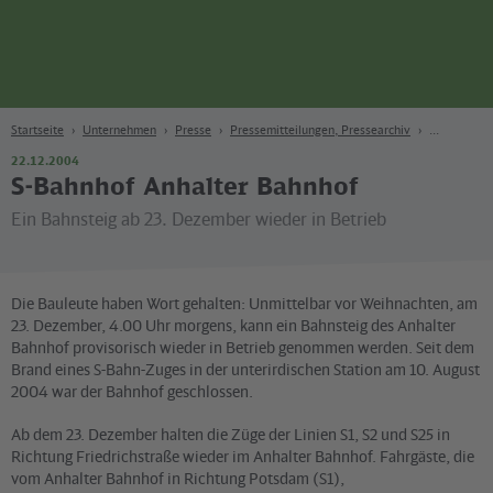
Seite
Zum Hauptinhalt
Zur Suche
Zur Hauptnavigation
Zur Fußzeile
Bahn
Berlin
Startseite
Unternehmen
Presse
Pressemitteilungen, Pressearchiv
22.12.2004
S-Bahnhof Anhalter Bahnhof
Ein Bahnsteig ab 23. Dezember wieder in Betrieb
Die Bauleute haben Wort gehalten: Unmittelbar vor Weihnachten, am
23. Dezember, 4.00 Uhr morgens, kann ein Bahnsteig des Anhalter
Bahnhof provisorisch wieder in Betrieb genommen werden. Seit dem
Brand eines S-Bahn-Zuges in der unterirdischen Station am 10. August
2004 war der Bahnhof geschlossen.
Ab dem 23. Dezember halten die Züge der Linien S1, S2 und S25 in
Richtung Friedrichstraße wieder im Anhalter Bahnhof. Fahrgäste, die
vom Anhalter Bahnhof in Richtung Potsdam (S1),