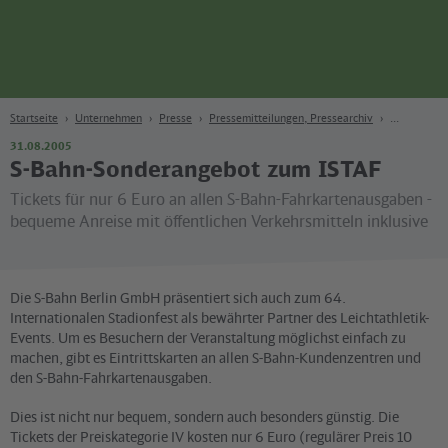
Seite
Zum Hauptinhalt
Zur Suche
Zur Hauptnavigation
Zur Fußzeile
Bahn
Berlin
Startseite
Unternehmen
Presse
Pressemitteilungen, Pressearchiv
31.08.2005
S-Bahn-Sonderangebot zum ISTAF
Tickets für nur 6 Euro an allen S-Bahn-Fahrkartenausgaben -
bequeme Anreise mit öffentlichen Verkehrsmitteln inklusive
Die S-Bahn Berlin GmbH präsentiert sich auch zum 64.
Internationalen Stadionfest als bewährter Partner des Leichtathletik-
Events. Um es Besuchern der Veranstaltung möglichst einfach zu
machen, gibt es Eintrittskarten an allen S-Bahn-Kundenzentren und
den S-Bahn-Fahrkartenausgaben.
Dies ist nicht nur bequem, sondern auch besonders günstig. Die
Tickets der Preiskategorie IV kosten nur 6 Euro (regulärer Preis 10