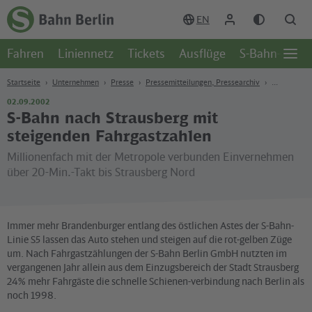
Zum Hauptinhalt
Zur Suche
Zur Hauptnavigation
Zur Fußzeile
EN
Zur
Startseite
Fahren
Liniennetz
Tickets
Ausflüge
S-Bahn-Welt
-
Öffn
S-
Seite
Bahn
Startseite
Unternehmen
Presse
Pressemitteilungen, Pressearchiv
Berlin
02.09.2002
S-Bahn nach Strausberg mit
steigenden Fahrgastzahlen
Millionenfach mit der Metropole verbunden Einvernehmen
über 20-Min.-Takt bis Strausberg Nord
Immer mehr Brandenburger entlang des östlichen Astes der S-Bahn-
Linie S5 lassen das Auto stehen und steigen auf die rot-gelben Züge
um. Nach Fahrgastzählungen der S-Bahn Berlin GmbH nutzten im
vergangenen Jahr allein aus dem Einzugsbereich der Stadt Strausberg
24% mehr Fahrgäste die schnelle Schienen-verbindung nach Berlin als
noch 1998.