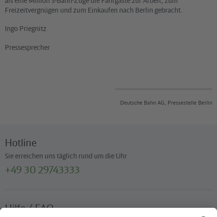
als eine Million S-Bahn-Züge die Fahrgäste zur Arbeit, zum
Freizeitvergnügen und zum Einkaufen nach Berlin gebracht.
Ingo Priegnitz
Pressesprecher
Deutsche Bahn AG, Pressestelle Berlin
Hotline
Sie erreichen uns täglich rund um die Uhr
+49 30 29743333
Hilfe / FAQ