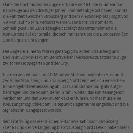
Dank der hochmodernen Züge der Baureihe 481, die nunmehr die
Fahrzeuge aus den dreißiger Jahren komplett abgelöst haben, konnte
die Fahrzeit zwischen Strausberg und dem Alexanderplatz jüngst von
49 Min. auf 45 Min. verkürzt werden. Hinsichtlich Kom-fort,
Schnelligkeit und Zuverlässigkeit schlägt das Unternehmen die
Konkurrenz auf der Straße, die sich mühsam über die Bundesstra-ßen
1 und 5 quält, um Längen.
Die Züge der Linie S5 fahren ganztägig zwischen Strausberg und
Berlin im 20 Min-Takt. Im Berufsverkehr verkehren zusätzliche Züge
zwischen Hoppegarten und der City.
Für den derzeit noch im 40-Minuten-Abstand bedienten Abschnitt
zwischen Strausberg und Strausberg Nord zeichnet sich eine erheb-
liche Angebotsverbesserung ab. Das Land Brandenburg als Aufga-
benträger und die S-Bahn Berlin GmbH wollen das Fahrtenangebot
verdichten und den 20-Minuten-Takt einführen. Vorher muss eine
Kreuzungsmöglichkeit am Haltepunkt Hegermühle eingebaut und die
Signaltechnik angepasst werden.
Seit Eröffnung des elektrischen S-Bahn-Verkehr nach Strausberg
(1948) und der Verlängerung bis Strausberg Nord (1956) haben mehr