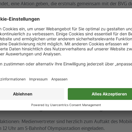
findet, eine Aktion geben, die erstmals gemeinsam mit der BVG 
nstag, dem 29. April zwischen 12 und 17 Uhr.
f Olympiastadion im Bereich der Sonderbahnsteige/ Betriebshalt
se-Owens-Allee (S-Bahnhof - Ausgang Flatowallee).
s Ein- und Ausrollens an S-Bahn und Bus, Gespräch über alle Fr
rgäste und ihrer Begleiter.
ternehmen hoffen, dass möglichst viele Teilnehmer die Gelegenh
e Nutzung von S-Bahn und Bus zu trainieren, Fragen zu stellen
nd Erfahrungen auszutauschen.
Olympiastadion liegt an den Linien S75 und S9 nach Spandau un
ossen. Auf Bahnsteigebene steht ein behindertengerechtes WC z
aktionen: Medienvertreter sind herzlich zum Auftakt des Mobili
m 12 Uhr am S-Bahnhof Olympiastadion eingeladen.