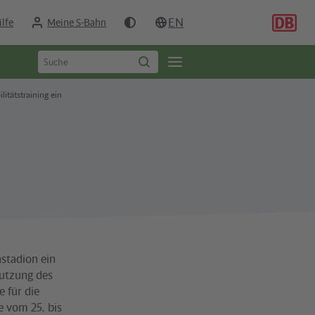
EN
ilfe
Meine S-Bahn
Suchbegriff
Öffne
Suche
eingeben
starten
Seitennavigation
itätstraining ein
stadion ein
Nutzung des
 für die
 vom 25. bis