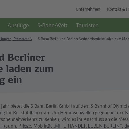
Unternehmen
Kontakt & H
Ausflüge
S-Bahn-Welt
Touristen
ilungen, Pressearchiv
S-Bahn Berlin und Berliner Verkehrsbetriebe laden zum Mobil
d Berliner
e laden zum
g ein
 Jahr bietet die S-Bahn Berlin GmbH auf dem S-Bahnhof Olympia
ning für Rollstuhlfahrer an. Um Hemmschwellen gegenüber der 
ersonennahverkehrs zu senken, wird es im Anschluss an die Messe
ilitation, Pflege, Mobilität „MITEINANDER LEBEN BERLIN“, die