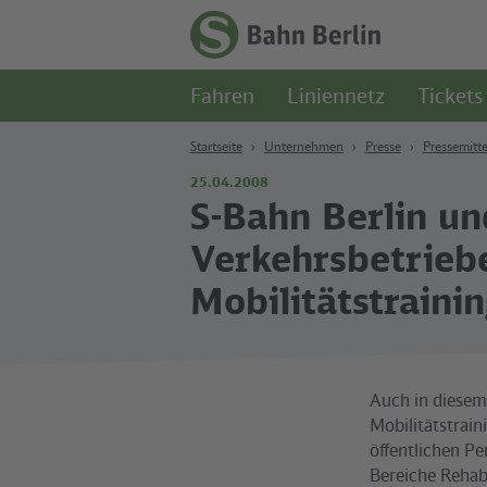
Zum Hauptinhalt
Zur Suche
Zur Hauptnavigation
Zur Fußzeile
Zur
Startseite
Fahren
Liniennetz
Tickets
-
S-
Bahn
Startseite
Unternehmen
Presse
Pressemitte
Berlin
25.04.2008
S-Bahn Berlin un
Verkehrsbetrieb
Mobilitätstrainin
Auch in diesem
Mobilitätstrai
öffentlichen P
Bereiche Rehab