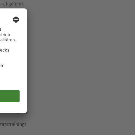
durchgeführt
estellen der
agen
eit
, Hinweise
d ist durch
ur Verfügung.
tätstrainings