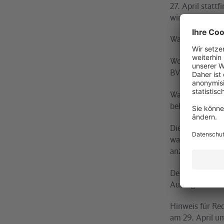
27. April statt
wird.
Wann? - Am Die
Wo? - S-Bahnho
BVG in der Jes
Was? - Üben de
behinderter Fah
Die Verkehrsun
wahrnehmen, di
anzubringen u
Der S-Bahnhof 
Aufzüge erschl
Hinweis für Red
am 29. April u