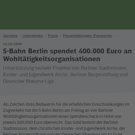
Seite
Zum Hauptinhalt
Zur Suche
Zur Hauptnavigation
Zur Fußzeile
Bahn
Berlin
Startseite
Unternehmen
Presse
Pressemitteilungen, Pressearchiv
16.10.2009
S-Bahn Berlin spendet 400.000 Euro an
Wohltätigkeitsorganisationen
Unterstützung sozialer Projekte von Berliner Stadtmission,
Kinder- und Jugendwerk Arche, Berliner Bürgerstiftung und
Deutscher Rheuma-Liga
Als Zeichen ihres Bedauerns für die erheblichen Einschränkungen im
Zugverkehr hat die S-Bahn Berlin am Freitag an vier Berliner
Wohltätigkeitsorganisationen einen Spendenscheck in Höhe von
jeweils 100.000 Euro überreicht. Das Geld kommt der Berliner
Stadtmission, dem christlichen Kinder- und Jugendwerk Arche, der
Berliner Bürgerstiftung und der Deutschen Rheuma-Liga zu Gute.