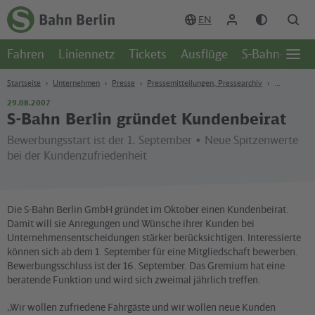
Zum Hauptinhalt
Zur Suche
Zur Hauptnavigation
Zur Fußzeile
EN
Zur
Startseite
Fahren
Liniennetz
Tickets
Ausflüge
S-Bahn-Welt
-
Öffn
S-
Seite
Bahn
Startseite
Unternehmen
Presse
Pressemitteilungen, Pressearchiv
Berlin
29.08.2007
S-Bahn Berlin gründet Kundenbeirat
Bewerbungsstart ist der 1. September • Neue Spitzenwerte
bei der Kundenzufriedenheit
Die S-Bahn Berlin GmbH gründet im Oktober einen Kundenbeirat.
Damit will sie Anregungen und Wünsche ihrer Kunden bei
Unternehmensentscheidungen stärker berücksichtigen. Interessierte
können sich ab dem 1. September für eine Mitgliedschaft bewerben.
Bewerbungsschluss ist der 16. September. Das Gremium hat eine
beratende Funktion und wird sich zweimal jährlich treffen.
„Wir wollen zufriedene Fahrgäste und wir wollen neue Kunden