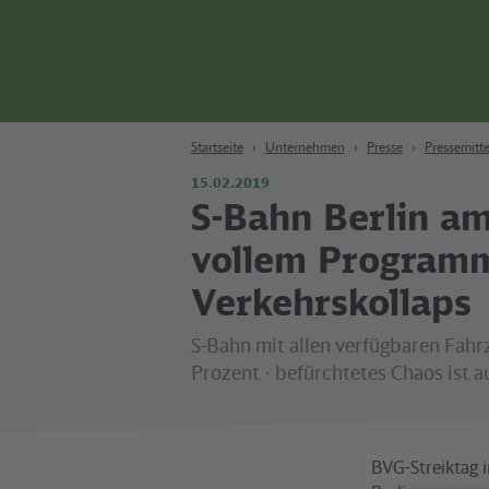
Zum Hauptinhalt
Zur Suche
Zur Hauptnavigation
Zur Fußzeile
Bahn
Berlin
Startseite
Unternehmen
Presse
Pressemitte
15.02.2019
S-Bahn Berlin am
vollem Program
Verkehrskollaps
S-Bahn mit allen verfügbaren Fahr
Prozent ⋅ befürchtetes Chaos ist 
BVG-Streiktag i