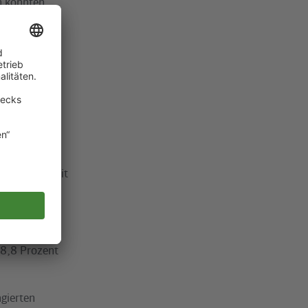
n konnten,
 Programm.
nt
ie
eservezüge
ngskräften mit
ren die Wagen
98,8 Prozent
agierten