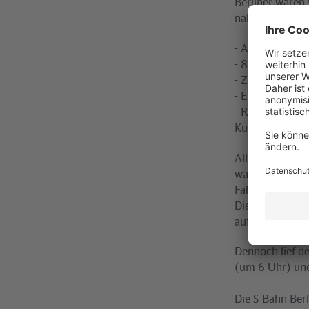
Berliner waren 
nahmen den Reg
- Alle 535 Züge
- 85 zusätzlich
- Zwei zusätzl
- Einsatz von v
- Rund 100 zusä
Kundeninformat
Alle Lokführer 
waren mit Pers
Fahrlizenz gele
Die Auslastung
auf dem östlich
Dennoch lief d
(um 6 Uhr) und
Die S-Bahn Berl