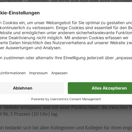
vorbereitet – diejenigen, die nicht aufs Rad oder Auto umsteige
ionalzug oder die S-Bahn. Und die fuhr ab 5.30 Uhr das volle
 waren auf der Schiene (523 Regelbetrieb plus Taktverstärker)
e Fahrten auf der S1 und der S5 – 35 mehr als ursprünglich gepla
iche Fahrten auf dem Ring S41/42
ier zusätzlichen Zügen aus der Betriebsreserve
tzliche Mitarbeiter waren auf den Bahnsteigen im Einsatz für d
ion und zur Unterstützung des Betriebes
traten am Freitagmorgen pünktlich ihren Dienst an, auch alle R
onal besetzt. Die zusätzlichen Züge wurden teilweise von Führu
nkt.
 der Züge lag bei durchschnittlich 90 Prozent – am vollsten wa
en Ring und im Bereich Friedrichstraße.
er Verkehr entspannt und mit einer Pünktlichkeit, die zwischen 
 96,3 Prozent (10 Uhr) lag.
in bedankt sich bei allen Kolleginnen und Kollegen für ihren eng