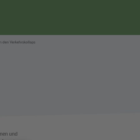
Seitennavigation
n den Verkehrskollaps
innen und