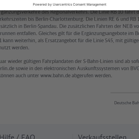
anwechsel am 28. Februar entfallen in der kommenden Woche d
gänzungsverkehre des Regionalverkehrs. Die Linie RB 10 fährt 
rkehrszeiten bis Berlin-Charlottenburg. Die Linien RE 6 und RB
sätzlich in Berlin-Spandau. Die zusätzlichen Fahrten der NEB v
runnen entfallen. Gleiches gilt für die Ergänzungsangebote im B
 kann weiterhin, als Ersatzangebot für die Linie S45, mit gülti
enutzt werden.
uar wieder gültigen Fahrplandaten der S-Bahn-Linien sind ab sof
lin.de sowie in den elektronischen Auskunftssystemen von BV
 können auch unter www.bahn.de abgerufen werden.
Deutsche Bah
Hilfe / FAQ
Verkaufsstellen