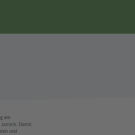
Seitennavigation
rg am
 zurück. Damit
uten und