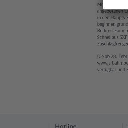
Mit dem Fahrpl
angebotenen Er
in den Hauptve
beginnen grund
Berlin-Gesundb
Schnellbus SXF1
zuschlagfrei g
Die ab 28. Febr
www.s-bahn-ber
verfügbar und
Hotline