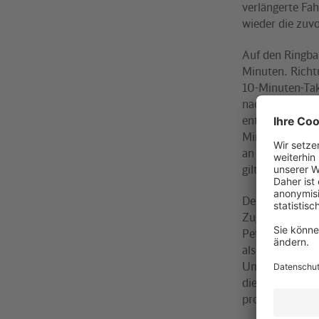
verlängerte Fa
wieder die zuvo
Auf den Ringba
Minuten. Rich
10-Minuten-Takt
nach Hennigsdo
entfällt das Um
Minuten-Takt b
an der Greifsw
gilt zudem wie
Der Winterfahrp
Zugverkehr gebr
Peter Buchner,
als ich gehofft
Umsteigepunkte
die im Wochene
profitierten d