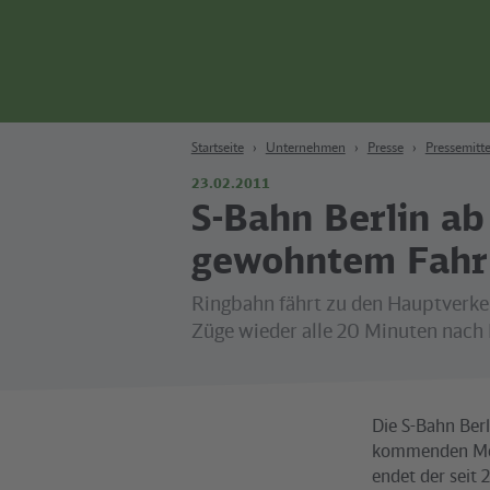
Zum Hauptinhalt
Zur Suche
Zur Hauptnavigation
Zur Fußzeile
Bahn
Berlin
Startseite
Unternehmen
Presse
Pressemitte
23.02.2011
S-Bahn Berlin a
gewohntem Fahr
Ringbahn fährt zu den Hauptverke
Züge wieder alle 20 Minuten nach
Die S-Bahn Ber
kommenden Mon
endet der seit