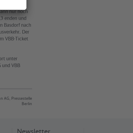
ie bisher
dann nur noch
 13 enden und
on Basdorf nach
usverkehr. Der
gem VBB-Ticket
ort unter
G und VBB
n AG, Pressestelle
Berlin
Newsletter