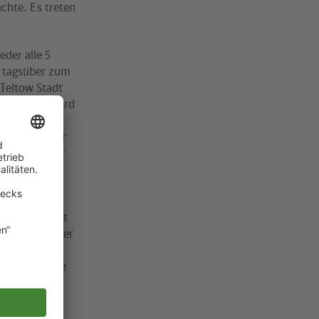
chte. Es treten
der alle 5
 tagsüber zum
 Teltow Stadt
Strausberg Nord
eder im 10-
nd nicht mehr
dnachtverkehr
igkeit im
nt“, resümiert
nden war größer
 allen
 insbesondere
. Vielfach
ahverkehrs.