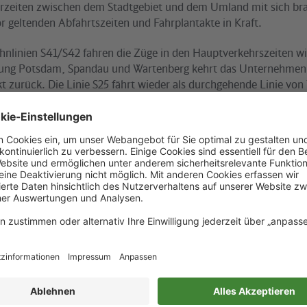
hrzeiten zwischen dem Stadtgebiet und dem Umland mit sich bra
r geltenden Abfahrtszeiten und Fahrplantakte in Kraft.
hnlinien S41/S42 fahren die Züge in den Hauptverkehrszeiten wie
tung Potsdam, Spandau und Wartenberg kehrt das Unternehmen
 zurück. Die Linie S25 fährt wieder als durchgehende Linie von
rf im 20-Minuten-Takt. Für Fahrgäste der Linie S5 in Richtung 
steigen in Strausberg. Die Linie S3 verkehrt im Berufsverkehr wi
is Erkner. Die Linie S9 endet vom Flughafen Schönefeld komme
alder Straße, sondern in Pankow. Im durchgehenden Wochenen
der das reguläre Angebot im 30-Minuten-Grundtakt.
lan hat unseren Fahrgästen die erhoffte Stabilität und Zuverläss
acht, die durchschnittliche Pünktlichkeit lag bei über 97 Proze
 Geschäftsführer der S-Bahn Berlin. „Die Akzeptanz unserer Ku
 habe. Dafür bedanke ich mich ganz besonders“. Obwohl nicht an
n die gewohnten Anschlüsse erreicht werden konnten, blieben
ndnachtverkehr befürchteten Anschlussverluste weitgehend aus
ie Fahrgäste von der guten Gesamtvernetzung des öffentlichen N