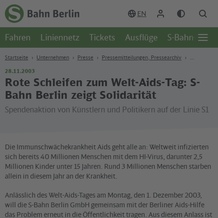
Zum Hauptinhalt
Zur Suche
Zur Hauptnavigation
Zur Fußzeile
EN
Zur
Startseite
Fahren
Liniennetz
Tickets
Ausflüge
S-Bahn-Welt
-
Öffn
S-
Seite
Bahn
Startseite
Unternehmen
Presse
Pressemitteilungen, Pressearchiv
Berlin
28.11.2003
Rote Schleifen zum Welt-Aids-Tag: S-
Bahn Berlin zeigt Solidarität
Spendenaktion von Künstlern und Politikern auf der Linie S1
Die Immunschwächekrankheit Aids geht alle an: Weltweit infizierten
sich bereits 40 Millionen Menschen mit dem HI-Virus, darunter 2,5
Millionen Kinder unter 15 Jahren. Rund 3 Millionen Menschen starben
allein in diesem Jahr an der Krankheit.
Anlässlich des Welt-Aids-Tages am Montag, den 1. Dezember 2003,
will die S-Bahn Berlin GmbH gemeinsam mit der Berliner Aids-Hilfe
das Problem erneut in die Öffentlichkeit tragen. Aus diesem Anlass ist