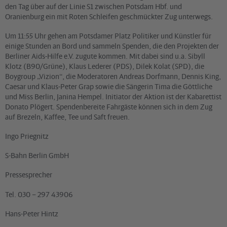
den Tag über auf der Linie S1 zwischen Potsdam Hbf. und
Oranienburg ein mit Roten Schleifen geschmückter Zug unterwegs.
Um 11:55 Uhr gehen am Potsdamer Platz Politiker und Künstler für
einige Stunden an Bord und sammeln Spenden, die den Projekten der
Berliner Aids-Hilfe e.V. zugute kommen. Mit dabei sind u.a. Sibyll
Klotz (B90/Grüne), Klaus Lederer (PDS), Dilek Kolat (SPD), die
Boygroup „Vizion“, die Moderatoren Andreas Dorfmann, Dennis King,
Caesar und Klaus-Peter Grap sowie die Sängerin Tima die Göttliche
und Miss Berlin, Janina Hempel. Initiator der Aktion ist der Kabarettist
Donato Plögert. Spendenbereite Fahrgäste können sich in dem Zug
auf Brezeln, Kaffee, Tee und Saft freuen.
Ingo Priegnitz
S-Bahn Berlin GmbH
Pressesprecher
Tel. 030 – 297 43906
Hans-Peter Hintz