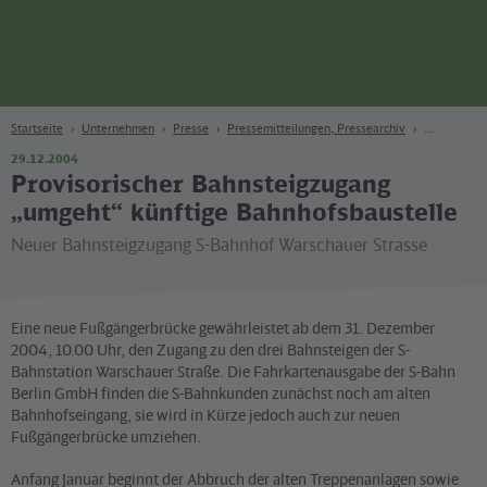
Seite
Zum Hauptinhalt
Zur Suche
Zur Hauptnavigation
Zur Fußzeile
Bahn
Berlin
Startseite
Unternehmen
Presse
Pressemitteilungen, Pressearchiv
29.12.2004
Provisorischer Bahnsteigzugang
„umgeht“ künftige Bahnhofsbaustelle
Neuer Bahnsteigzugang S-Bahnhof Warschauer Strasse
Eine neue Fußgängerbrücke gewährleistet ab dem 31. Dezember
2004, 10.00 Uhr, den Zugang zu den drei Bahnsteigen der S-
Bahnstation Warschauer Straße. Die Fahrkartenausgabe der S-Bahn
Berlin GmbH finden die S-Bahnkunden zunächst noch am alten
Bahnhofseingang, sie wird in Kürze jedoch auch zur neuen
Fußgängerbrücke umziehen.
Anfang Januar beginnt der Abbruch der alten Treppenanlagen sowie