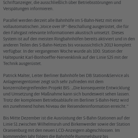
Schriftanzeiger, die ausschließlich über Betriebsstörungen und
Verspätungen informieren.
Parallel werden derzeit alle Bahnhöfe im S-Bahn-Netz mit einer
vollautomatischen „Voice over IP“-Beschallung ausgerüstet, die für
den Fahrgast relevante Informationen akustisch umsetzt. Dieses
System ist auf den meisten Ringbahnhöfen bereits aktiviert und in den
anderen Teilen des S-Bahn-Netzes bis voraussichtlich 2013 komplett
verfügbar. In der vergangenen Woche wurde als 100. Station der
Haltepunkt Karl-Bonhoeffer-Nervenklinik auf der Linie S25 mit der
Technik ausgerüstet.
Patrick Malter, Leiter Berliner Bahnhöfe bei DB Station&Service als
Anlageneigentümer zeigt sich sehr zufrieden mit dem
konzernübergreifenden Projekt BIS: „Die konsequente Entwicklung
und Umsetzung der Maßnahme kann sich bundesweit sehen lassen.
Trotz der komplexen Betriebsabläufe im Berliner S-Bahn-Netz wird
ein zunehmend hohes Niveau der Reisendeninformation erreicht.“
Bis Mitte Dezember ist die Ausrüstung der S-Bahn-Stationen auf der
Linie S1 zwischen Wilhelmsruh und Birkenwerder sowie der Station
Oranienburg mit den neuen LCD-Anzeigern abgeschlossen. Im
kommenden Jahr folgen die Bahnhöfe Rummelsburg bis