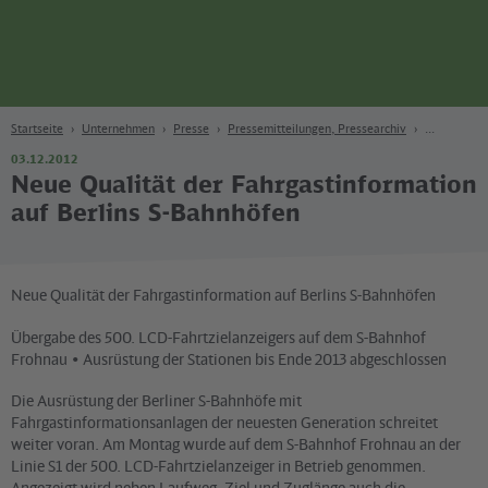
Seite
Zum Hauptinhalt
Zur Suche
Zur Hauptnavigation
Zur Fußzeile
Bahn
Berlin
Startseite
Unternehmen
Presse
Pressemitteilungen, Pressearchiv
03.12.2012
Neue Qualität der Fahrgastinformation
auf Berlins S-Bahnhöfen
Neue Qualität der Fahrgastinformation auf Berlins S-Bahnhöfen
Übergabe des 500. LCD-Fahrtzielanzeigers auf dem S-Bahnhof
Frohnau • Ausrüstung der Stationen bis Ende 2013 abgeschlossen
Die Ausrüstung der Berliner S-Bahnhöfe mit
Fahrgastinformationsanlagen der neuesten Generation schreitet
weiter voran. Am Montag wurde auf dem S-Bahnhof Frohnau an der
Linie S1 der 500. LCD-Fahrtzielanzeiger in Betrieb genommen.
Angezeigt wird neben Laufweg, Ziel und Zuglänge auch die