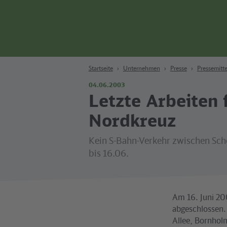
Zum Hauptinhalt
Zur Suche
Zur Hauptnavigation
Zur Fußzeile
Bahn
Berlin
Startseite
Unternehmen
Presse
Pressemitte
04.06.2003
Letzte Arbeiten 
Nordkreuz
Kein S-Bahn-Verkehr zwischen Sc
bis 16.06.
Am 16. Juni 20
abgeschlossen.
Allee, Bornhol