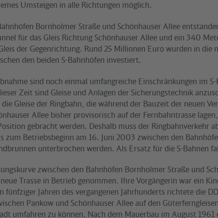
uemes Umsteigen in alle Richtungen möglich.
ahnhöfen Bornholmer Straße und Schönhauser Allee entstande
unnel für das Gleis Richtung Schönhauser Allee und ein 340 Met
 Gleis der Gegenrichtung. Rund 25 Millionen Euro wurden in die 
schen den beiden S-Bahnhöfen investiert.
iebnahme sind noch einmal umfangreiche Einschränkungen im S
ieser Zeit sind Gleise und Anlagen der Sicherungstechnik anzus
ie Gleise der Ringbahn, die während der Bauzeit der neuen Ve
önhauser Allee bisher provisorisch auf der Fernbahntrasse lagen
 Position gebracht werden. Deshalb muss der Ringbahnverkehr a
is zum Betriebsbeginn am 16. Juni 2003 zwischen den Bahnhöf
ndbrunnen unterbrochen werden. Als Ersatz für die S-Bahnen fa
dungskurve zwischen den Bahnhöfen Bornholmer Straße und Sch
g neue Trasse in Betrieb genommen. Ihre Vorgängerin war ein Kin
en fünfziger Jahren des vergangenen Jahrhunderts richtete die D
ischen Pankow und Schönhauser Allee auf den Güterferngleisen
Stadt umfahren zu können. Nach dem Mauerbau im August 1961