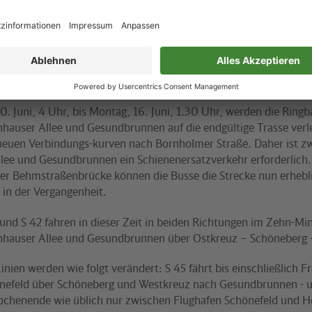
die Linie S1 bis Hohen Neuendorf zu nutzen und von dort die S 2
S26 fahren von Pankow-Heinersdorf über Pankow nach Wollanks
des Bahnhofs Wollankstraße durch den Schienenersatzverkehr is
Fahrt bis zum Bf. Bornholmer Straße. Am Bf. Wollankstraße ist mi
6 tagsüber ein 5-Minuten-Takt gewährleistet. Fahrgäste von und
ternative auch die Linie U 2 zwischen Schönhauser Allee und Pan
0. Juni, 4 Uhr, bis Montag, 16. Juni, 1.30 Uhr, werden die Ringb
hauser Allee und Gesundbrunnen auf die endgültige Trasse verl
neuen Verbindungs-kurven nach Bornholmer Straße. Daher ist z
lee und Gesundbrunnen ein Schienenersatzverkehr erforderlich.
 der Behmstraßenbrücke können die Busse die Strecke nun erhebli
 in der Vergangenheit.
 und S 42 fahren in dieser Zeit in beiden Richtungen im Zehn-Mi
nhauser Allee und Gesundbrunnen über Ostkreuz – Schöneberg 
nien werden wie folgt verändert: S 45 fährt bis einschließlich F
nefeld über Schöneberg und Westkreuz nach Gesundbrunnen - u
chenende wie üblich nur zwischen Flughafen Schönefeld und 