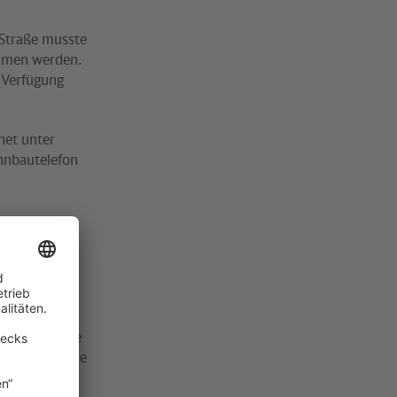
Straße musste
ommen werden.
 Verfügung
net unter
hnbautelefon
 Bornholmer
w. Pankow-
holmer Straße
nitt ist diese
us Richtung