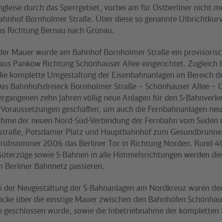
gleise durch das Sperrgebiet, vorbei am für Ostberliner nicht m
ahnhof Bornholmer Straße. Über diese so genannte Ulbrichtkurv
us Richtung Bernau nach Grünau.
der Mauer wurde am Bahnhof Bornholmer Straße ein provisoris
 aus Pankow Richtung Schönhauser Allee eingerichtet. Zugleich
die komplette Umgestaltung der Eisenbahnanlagen im Bereich d
as Bahnhofsdreieck Bornholmer Straße – Schönhauser Allee –
vergangenen zehn Jahren völlig neue Anlagen für den S-Bahnverke
 Voraussetzungen geschaffen, um auch die Fernbahnanlagen neu 
ahme der neuen Nord-Süd-Verbindung der Fernbahn vom Süden 
straße, Potsdamer Platz und Hauptbahnhof zum Gesundbrunne
rühsommer 2006 das Berliner Tor in Richtung Norden. Rund 4
Güterzüge sowie S-Bahnen in alle Himmelsrichtungen werden di
 Berliner Bahnnetz passieren.
 der Neugestaltung der S-Bahnanlagen am Nordkreuz waren der
Lücke über die einstige Mauer zwischen den Bahnhöfen Schönhau
 geschlossen wurde, sowie die Inbetriebnahme der kompletten