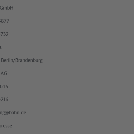
u GmbH
55877
5732
t
 Berlin/Brandenburg
 AG
3215
3216
ung@bahn.de
resse