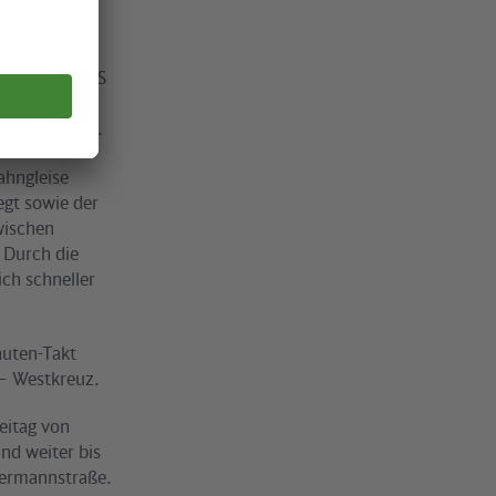
6). Für die
traße Busse.
t erheblich
t den Linien S
 zum Ostring
kow benutzen.
ahngleise
egt sowie der
wischen
 Durch die
ch schneller
nuten-Takt
– Westkreuz.
reitag von
nd weiter bis
Hermannstraße.