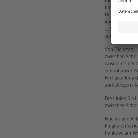
Innenstadt ist 
Linien S2 und 
Die Bedienung 
kürzer als die 
1, S 25 und S 2
sollten als Al
Von Dienstag, 1
zwischen Schön
Anschluss der 
Schönhauser Al
Fertigstellung
zurücklegen als
Die Linien S 41
zwischen Schö
Nachfolgende Li
Flughafen Schö
Pankow, am Wo