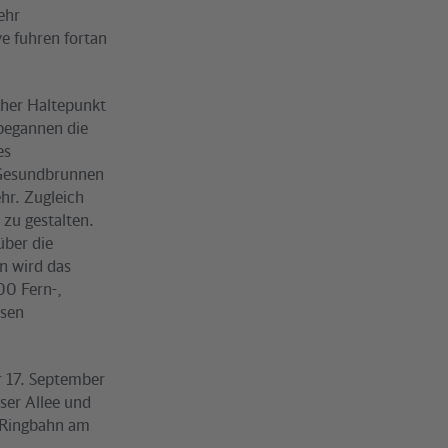
ehr
e fuhren fortan
cher Haltepunkt
 begannen die
es
 Gesundbrunnen
hr. Zugleich
zu gestalten.
über die
n wird das
00 Fern-,
esen
 17. September
ser Allee und
 Ringbahn am