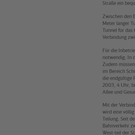
Straße ein beq
Zwischen den B
Meter langer T
Tunnel für das
Verbindung zwi
Für die Inbetr
notwendig. In d
Zudem müssen d
im Bereich Sch
die endgültige
2003, 4 Uhr, b
Allee und Gesu
Mit der Verbin
wird eine völli
Teilung. Seit d
Bahnverkehr zw
West-teil der 