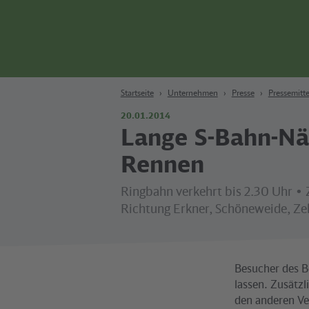
Zum Hauptinhalt
Zur Suche
Zur Hauptnavigation
Zur Fußzeile
Bahn
Berlin
Startseite
Unternehmen
Presse
Pressemitte
20.01.2014
Lange S-Bahn-Nä
Rennen
Ringbahn verkehrt bis 2.30 Uhr •
Richtung Erkner, Schöneweide, Z
Besucher des B
lassen. Zusätz
den anderen Ve