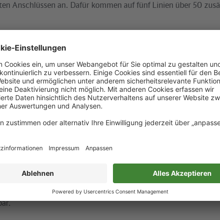
en Anschlüssen an. Dafür kommen auf fünf Linien über 50 zusä
nien fahren bis etwa 1.30 Uhr im Zehn-Minuten-Takt.
S41 werden zusätzliche Fahrten um 1.44 Uhr und 2.14 Uhr ab S-
lee angeboten. Am Ostkreuz bestehen direkte Anschlüsse zu Ex
Erkner und zur S5 Richtung Friedrichstraße, Westkreuz und Span
en Einsatzzüge der Linie S1 Richtung Rathaus Steglitz und Zehl
S42 starten um 1.33 Uhr, 1.43 Uhr und 2.03 Uhr zusätzliche Züg
lee über Gesundbrunnen und Jungfernheide.
erden auch auf der Linie S9 nach Schöneweide um 1.31 Uhr und 
Park um 2.11 Uhr eingerichtet. Richtung Pankow über Bornholme
züge um 1.25 Uhr und 1.45 Uhr.
fahrtszeiten sind in der elektronischen Fahrplanauskunft unter
bar.