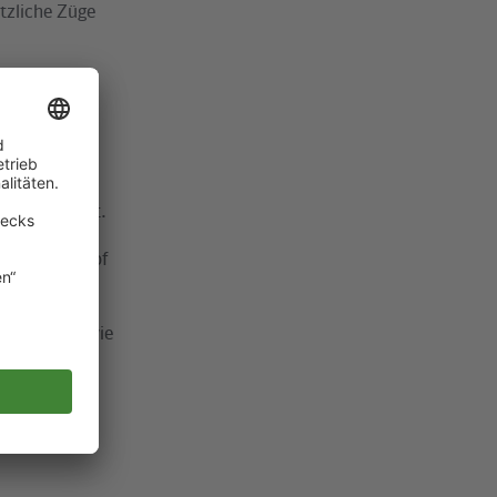
tzliche Züge
Bahnhof
trazügen der
dau. In
endorf bereit.
e ab S-Bahnhof
1.51 Uhr sowie
r Straße
 www.s-bahn-