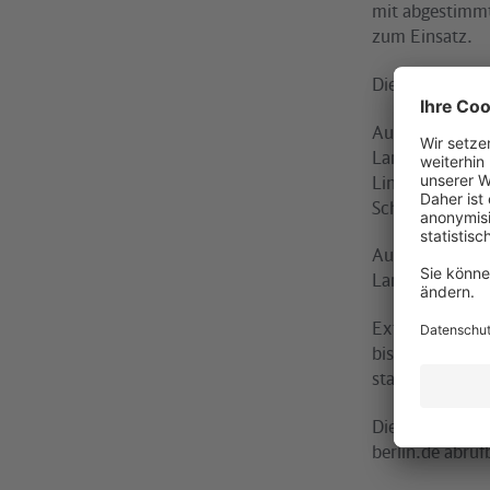
mit abgestimmt
zum Einsatz.
Die Ringbahnli
Auf der Linie 
Landsberger Al
Linie S3 nach 
Schöneberg steh
Auf der Linie 
Landsberger Al
Extrafahrten w
bis Treptower 
starten Zusatz
Die genauen Ab
berlin.de abruf