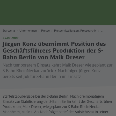
Seite
Zum Hauptinhalt
Zur Suche
Zur Hauptnavigation
Zur Fußzeile
Bahn
Berlin
Startseite
Unternehmen
Presse
Pressemitteilungen, Pressearchiv
25.09.2009
Jürgen Konz übernimmt Position des
Geschäftsführers Produktion der S-
Bahn Berlin von Maik Dreser
Nach temporärem Einsatz kehrt Maik Dreser wie geplant zur
S-Bahn RheinNeckar zurück • Nachfolger Jürgen Konz
bereits seit Juli für S-Bahn Berlin im Einsatz
Staffelstabübergabe bei der S-Bahn Berlin: Nach dreimonatigem
Einsatz zur Stabilisierung der S-Bahn Berlin kehrt der Geschäftsführer
Produktion, Maik Dreser, wie geplant zur S-Bahn RheinNeckar,
Mannheim, zurück. Als Nachfolger berief der Aufsichtsrat in seiner