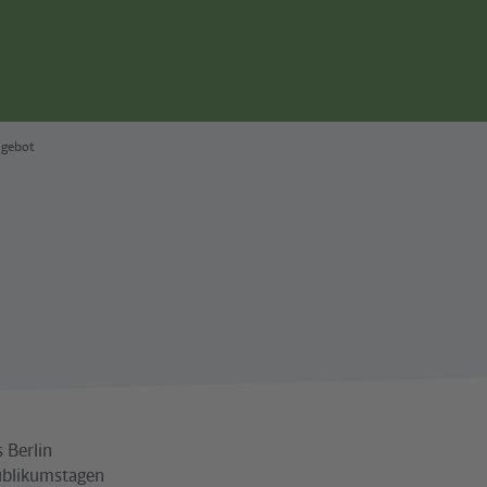
Seitennavigation
ngebot
 Berlin
Publikumstagen