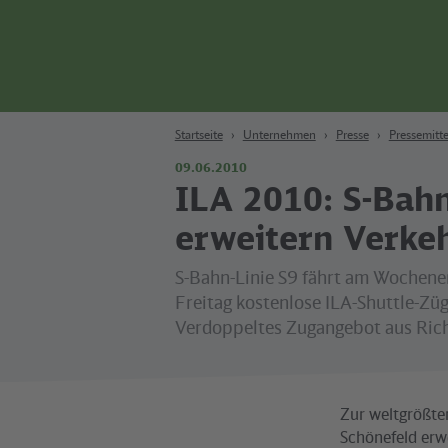
Zum Hauptinhalt
Zur Suche
Zur Hauptnavigation
Zur Fußzeile
Bahn
Berlin
Startseite
Unternehmen
Presse
Pressemitte
09.06.2010
ILA 2010: S-Bah
erweitern Verke
S-Bahn-Linie S9 fährt am Wochene
Freitag kostenlose ILA-Shuttle-Zü
Verdoppeltes Zugangebot aus Ric
Zur weltgrößte
Schönefeld erw