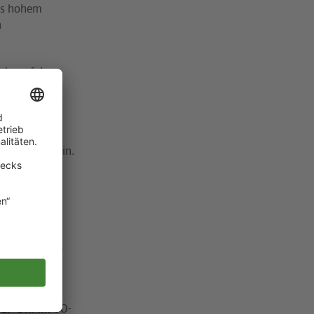
ers hohem
n
ehr auf der
ten-Takt
se.
kostenlose
ngsgelände ein.
eträgt rund
burg,
nhof und
ld verbunden.
der
s 19 Uhr im 60-