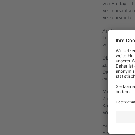
von Freitag, 11
Verkehrsaufkom
Verkehrsmittel
Am Samstag und
Linie S9 zwisc
verdichtet. Vo
DB Regio richte
zusätzliche Sh
Die Züge verke
eine halbe Stun
Mit den Region
Zoologischer G
Karlshorst ebe
Von dort fahren
Fahrgäste aus 
Regionalbahnli