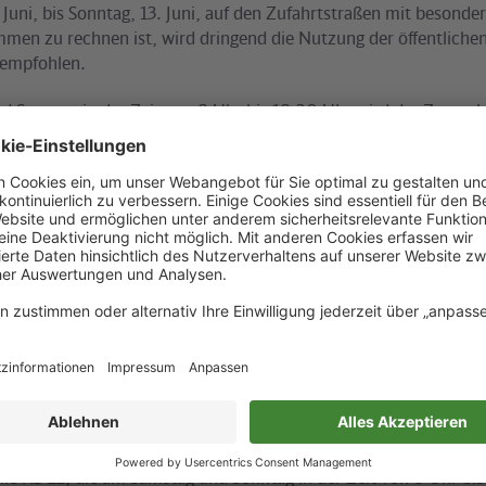
. Juni, bis Sonntag, 13. Juni, auf den Zufahrtstraßen mit besond
men zu rechnen ist, wird dringend die Nutzung der öffentliche
 empfohlen.
 Sonntag in der Zeit von 8 Uhr bis 18.30 Uhr wird der Zugverk
hen Treptower Park und Flughafen Schönefeld auf einen 10-Minu
n den Bahnhöfen Altglienicke und Schönefeld fahren Shuttle-Bus
t von Freitag bis Sonntag in der Zeit von 9 Uhr bis 19 Uhr eine 
uttle-Verbindung zwischen Berlin-Lichtenberg und dem Ausstellu
hren ohne Zwischenhalt im 30-Minuten-Abstand. Die Fahrzeit b
de.
alzügen der Linien RE 7 und RB 14 sind die Bahnhöfe Charlotten
arten, Hauptbahnhof, Friedrichstraße, Alexanderplatz, Ostbah
nfalls im 30-Minuten-Takt mit dem Bahnhof Flughafen Schönefe
 Shuttle-Busse.
der brandenburgischen Landeshauptstadt fahren am besten mit 
nie RB 22, die am Samstag und Sonntag in der Zeit von 8 Uhr bi