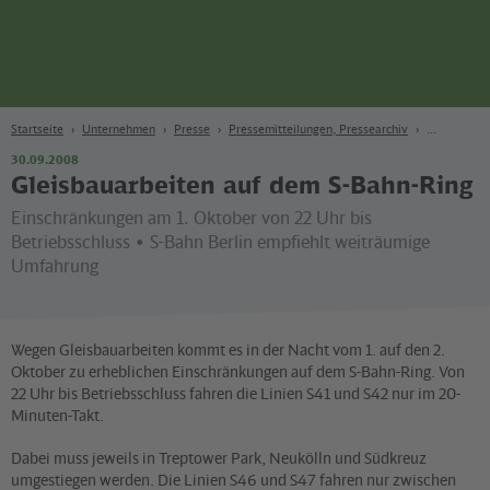
Seite
Zum Hauptinhalt
Zur Suche
Zur Hauptnavigation
Zur Fußzeile
Bahn
Berlin
Startseite
Unternehmen
Presse
Pressemitteilungen, Pressearchiv
30.09.2008
Gleisbauarbeiten auf dem S-Bahn-Ring
Einschränkungen am 1. Oktober von 22 Uhr bis
Betriebsschluss • S-Bahn Berlin empfiehlt weiträumige
Umfahrung
Wegen Gleisbauarbeiten kommt es in der Nacht vom 1. auf den 2.
Oktober zu erheblichen Einschränkungen auf dem S-Bahn-Ring. Von
22 Uhr bis Betriebsschluss fahren die Linien S41 und S42 nur im 20-
Minuten-Takt.
Dabei muss jeweils in Treptower Park, Neukölln und Südkreuz
umgestiegen werden. Die Linien S46 und S47 fahren nur zwischen