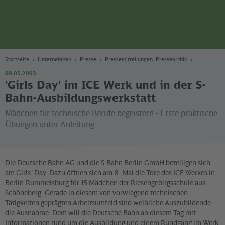
Seite
Zum Hauptinhalt
Zur Suche
Zur Hauptnavigation
Zur Fußzeile
Bahn
Berlin
Startseite
Unternehmen
Presse
Pressemitteilungen, Pressearchiv
08.05.2003
'Girls Day' im ICE Werk und in der S-
Bahn-Ausbildungswerkstatt
Mädchen für technische Berufe begeistern - Erste praktische
Übungen unter Anleitung
Die Deutsche Bahn AG und die S-Bahn Berlin GmbH beteiligen sich
am Girls`Day. Dazu öffnen sich am 8. Mai die Tore des ICE Werkes in
Berlin-Rummelsburg für 15 Mädchen der Riesengebirgsschule aus
Schöneberg. Gerade in diesem von vorwiegend technischen
Tätigkeiten geprägten Arbeitsumfeld sind weibliche Auszubildende
die Ausnahme. Dem will die Deutsche Bahn an diesem Tag mit
Informationen rund um die Ausbildung und einem Rundgang im Werk