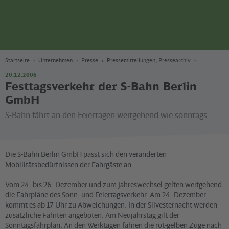
Seite
Zum Hauptinhalt
Zur Suche
Zur Hauptnavigation
Zur Fußzeile
Bahn
Berlin
Startseite
Unternehmen
Presse
Pressemitteilungen, Pressearchiv
20.12.2006
Festtagsverkehr der S-Bahn Berlin
GmbH
S-Bahn fährt an den Feiertagen weitgehend wie sonntags
Die S-Bahn Berlin GmbH passt sich den veränderten
Mobilitätsbedürfnissen der Fahrgäste an.
Vom 24. bis 26. Dezember und zum Jahreswechsel gelten weitgehend
die Fahrpläne des Sonn- und Feiertagsverkehr. Am 24. Dezember
kommt es ab 17 Uhr zu Abweichungen. In der Silvesternacht werden
zusätzliche Fahrten angeboten. Am Neujahrstag gilt der
Sonntagsfahrplan. An den Werktagen fahren die rot-gelben Züge nach