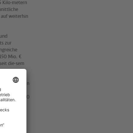
5 Kilo-metern
nittliche
 auf weiterhin
 und
s zur
angreiche
150 Mio. €
seit die-sem
ter erhöht. An
r zur
rlin GmbH 450
ng bis Ende