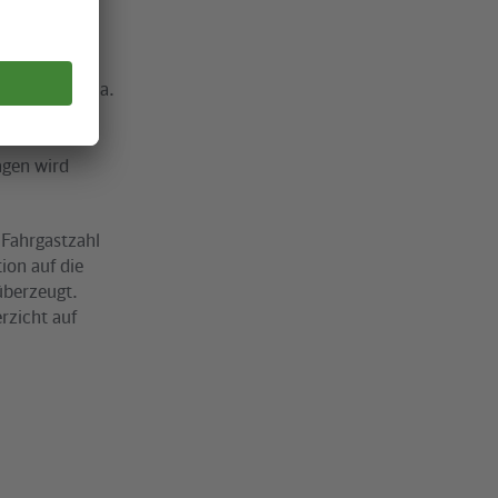
erung des S-
ist die
ung des
Programm u. a.
der
agen wird
 Fahrgastzahl
ion auf die
überzeugt.
rzicht auf