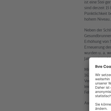
ist eine Stei-
sind derzeit 15
Pünktlichkeit 
hohem Niveau.
Neben der Schl
Gesundbrunnen
Erhöhung von S
Erneuerung des
wurden u. a. w
Jahr auch im N
Mit der Eröffn
163 S-Bahnhöfe
Verfügung. Im
leicht zu bedi
Februar 2002 a
Ausblick auf d