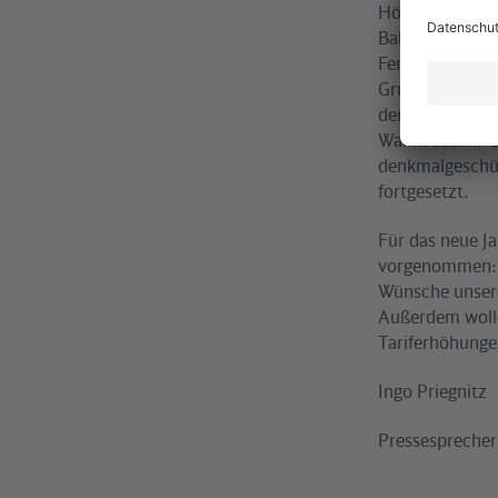
Höhepunkt für d
Bahn-Rings, wod
Fertigstellung
Grunderneueru
den Umbau des 
Wannseebahn zw
denkmalgeschüt
fortgesetzt.
Für das neue Ja
vorgenommen: “
Wünsche unsere
Außerdem wolle
Tariferhöhunge
Ingo Priegnitz
Pressesprecher