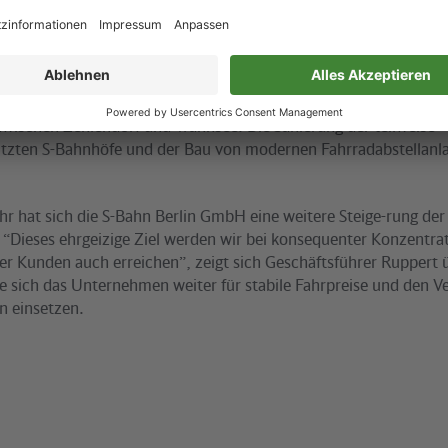
ie S-Bahn Berlin GmbH ist im Juni diesen Jahres die Kom-pletti
urch sich Fahrzeiten zum Teil erheblich verkürzen. Gleichzeitig 
 der “Strecke ohne Ende” Vor-aussetzung für die weitere Umsetz
ngsprogramms “Hauptstadtbahn 2006”. Für 2002 enthält das 
unterirdischen Bahnhofes Friedrichstraße und die Erneuerung 
ischen Zehlendorf und Wannsee. Die Sanierung der teilweise
zten S-Bahnhöfe und der Bau von modernen Fahrradabstellanl
hr hat sich die S-Bahn Berlin GmbH eine weitere Steige-rung der
Dieses ehrgeizige Ziel werden wir bei konsequenter Konzentrat
r Kunden auch erreichen”, zeigt sich Geschäftsführer Ruppert 
 sich das Unternehmen weiter für stabile Fahrpreise und den Ve
n einsetzen.