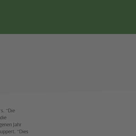
Seitennavigation
s. “Die
die
genen Jahr
Ruppert. “Dies