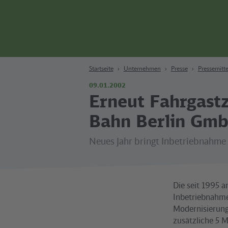
Zum Hauptinhalt
Zur Suche
Zur Hauptnavigation
Zur Fußzeile
Bahn
Berlin
Startseite
Unternehmen
Presse
Pressemitte
09.01.2002
Erneut Fahrgastz
Bahn Berlin Gm
Neues Jahr bringt Inbetriebnahme 
Die seit 1995 a
Inbetriebnahme
Modernisierung
zusätzliche 5 M