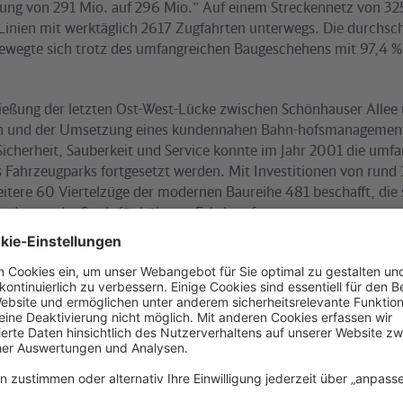
gerung von 291 Mio. auf 296 Mio.” Auf einem Streckennetz von 32
 Linien mit werktäglich 2617 Zugfahrten unterwegs. Die durchsch
bewegte sich trotz des umfangreichen Baugeschehens mit 97,4 %
ießung der letzten Ost-West-Lücke zwischen Schönhauser Allee
 und der Umsetzung eines kundennahen Bahn-hofsmanagement
icherheit, Sauberkeit und Service konnte im Jahr 2001 die umf
 Fahrzeugparks fortgesetzt werden. Mit Investitionen von rund 
eitere 60 Viertelzüge der modernen Baureihe 481 beschafft, die 
ordosten der Stadt für höheren Fahrkomfort sorgen.
ung neuer Fahrkartenausgaben wurde das Beratungsange-bot wei
n stehen nunmehr 10 Kundenzentren und 75 Fahrkartenschalte
 Zusammenhang mit der Währungsumstellung hat die S-Bahn Be
enende Touch-Screen-Ticketautomaten beschafft, deren Aufstellu
bgeschlossen wird. Die Euro-Einführung verlief problemlos.
as Jahr 2002