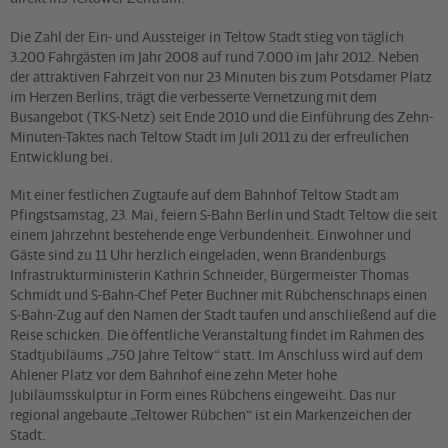
Die Zahl der Ein- und Aussteiger in Teltow Stadt stieg von täglich
3.200 Fahrgästen im Jahr 2008 auf rund 7.000 im Jahr 2012. Neben
der attraktiven Fahrzeit von nur 23 Minuten bis zum Potsdamer Platz
im Herzen Berlins, trägt die verbesserte Vernetzung mit dem
Busangebot (TKS-Netz) seit Ende 2010 und die Einführung des Zehn-
Minuten-Taktes nach Teltow Stadt im Juli 2011 zu der erfreulichen
Entwicklung bei.
Mit einer festlichen Zugtaufe auf dem Bahnhof Teltow Stadt am
Pfingstsamstag, 23. Mai, feiern S-Bahn Berlin und Stadt Teltow die seit
einem Jahrzehnt bestehende enge Verbundenheit. Einwohner und
Gäste sind zu 11 Uhr herzlich eingeladen, wenn Brandenburgs
Infrastrukturministerin Kathrin Schneider, Bürgermeister Thomas
Schmidt und S-Bahn-Chef Peter Buchner mit Rübchenschnaps einen
S-Bahn-Zug auf den Namen der Stadt taufen und anschließend auf die
Reise schicken. Die öffentliche Veranstaltung findet im Rahmen des
Stadtjubiläums „750 Jahre Teltow“ statt. Im Anschluss wird auf dem
Ahlener Platz vor dem Bahnhof eine zehn Meter hohe
Jubiläumsskulptur in Form eines Rübchens eingeweiht. Das nur
regional angebaute „Teltower Rübchen“ ist ein Markenzeichen der
Stadt.