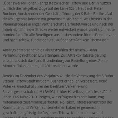
„Über zwei Millionen Fahrgäste zwischen Teltow und Berlin nutzen
jährlich die rot-gelben Züge auf der Linie S25“, freut sich Peter
Buchner, Vorsitzender der Geschäftsführung der S-Bahn Berlin: „Auf
dieses Ergebnis können wir gemeinsam stolz sein. Was bereits in der
Planungsphase in enger Partnerschaft erarbeitet wurde und nach der
Inbetriebnahme der Strecke weiter entwickelt wurde, zahlt sich heute
hundertfach für alle Beteiligten aus. Insbesondere für die Pendler von
und nach Teltow, für die der Stau auf den Straßen kein Thema ist.“
Anfangs entsprachen die Fahrgastzahlen der neuen S-Bahn-
Verbindung nicht den Erwartungen. Zur Attraktivitätssteigerung
entschloss sich das Land Brandenburg zur Bestellung eines Zehn-
Minuten-Takts, der im Juli 2011 realisiert wurde.
Bereits im Dezember des Vorjahres wurde die Vernetzung der S-Bahn-
Station Teltow Stadt mit dem Busnetz erheblich verbessert. René
Poleske, Geschäftsführer der Beelitzer Verkehrs- und
Servicegesellschaft mbH (BVSG), früher Havelbus, stellt fest: „Fünf
Jahre „TKS-Netz 2010“ zeigen, wie erfolgreich es sein kann, eng
miteinander zusammenzuarbeiten. Politiker, Interessenvertreter der
Kommunen und Verkehrsunternehmen haben es gemeinsam
geschafft, langfristig die Regionen Teltow, Kleinmachnow und
Stahnsdorf, Berlin und Potsdam näher aneinander zu rücken und den