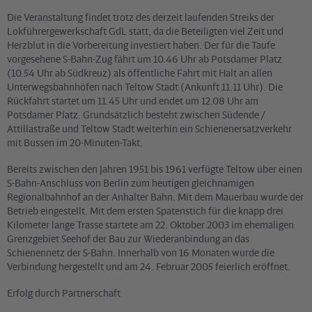
Die Veranstaltung findet trotz des derzeit laufenden Streiks der
Lokführergewerkschaft GdL statt, da die Beteiligten viel Zeit und
Herzblut in die Vorbereitung investiert haben. Der für die Taufe
vorgesehene S-Bahn-Zug fährt um 10.46 Uhr ab Potsdamer Platz
(10.54 Uhr ab Südkreuz) als öffentliche Fahrt mit Halt an allen
Unterwegsbahnhöfen nach Teltow Stadt (Ankunft 11.11 Uhr). Die
Rückfahrt startet um 11.45 Uhr und endet um 12.08 Uhr am
Potsdamer Platz. Grundsätzlich besteht zwischen Südende /
Attillastraße und Teltow Stadt weiterhin ein Schienenersatzverkehr
mit Bussen im 20-Minuten-Takt.
Bereits zwischen den Jahren 1951 bis 1961 verfügte Teltow über einen
S-Bahn-Anschluss von Berlin zum heutigen gleichnamigen
Regionalbahnhof an der Anhalter Bahn. Mit dem Mauerbau wurde der
Betrieb eingestellt. Mit dem ersten Spatenstich für die knapp drei
Kilometer lange Trasse startete am 22. Oktober 2003 im ehemaligen
Grenzgebiet Seehof der Bau zur Wiederanbindung an das
Schienennetz der S-Bahn. Innerhalb von 16 Monaten wurde die
Verbindung hergestellt und am 24. Februar 2005 feierlich eröffnet.
Erfolg durch Partnerschaft