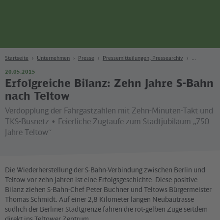
Seite
Zum Hauptinhalt
Zur Suche
Zur Hauptnavigation
Zur Fußzeile
Bahn
Berlin
Startseite
Unternehmen
Presse
Pressemitteilungen, Pressearchiv
20.05.2015
Erfolgreiche Bilanz: Zehn Jahre S-Bahn
nach Teltow
Verdopplung der Fahrgastzahlen mit Zehn-Minuten-Takt und
TKS-Busnetz • Feierliche Zugtaufe zum Stadtjubiläum „750
Jahre Teltow“
Die Wiederherstellung der S-Bahn-Verbindung zwischen Berlin und
Teltow vor zehn Jahren ist eine Erfolgsgeschichte. Diese positive
Bilanz ziehen S-Bahn-Chef Peter Buchner und Teltows Bürgermeister
Thomas Schmidt. Auf einer 2,8 Kilometer langen Neubautrasse
südlich der Berliner Stadtgrenze fahren die rot-gelben Züge seitdem
direkt ins Teltower Zentrum.