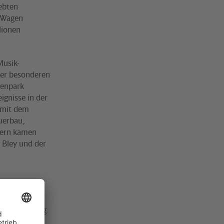
iebten
r Wagen
lionen
Musik-
der besonderen
genpark
ignisse in der
 mit dem
uerbau,
chern kamen
 Bley und der
 sich
ten Altbauzug
rwerben. Die