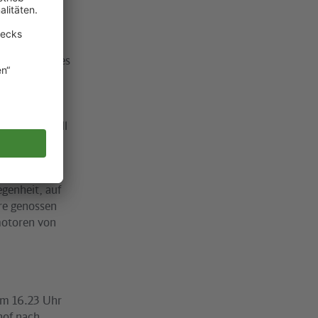
en Fahrzeuge
üngsten Kindes
st gestellten
„Wir sind mit
rozess im
haft 2006 soll
len ihres
egenheit, auf
re genossen
motoren von
Um 16.23 Uhr
hof nach