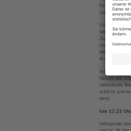
Einnahmen aus 
zugute.
S-Bahn-Geschäf
der S-Bahn-Fahr
Zug. Ruppert fr
unseren Fahrze
Bereich der Inf
in der Grundern
Am Sonntagvorm
Netzes vier Züg
individuelle W
schlicht und e
einst.
Um 17.22 Uhr 
Höhepunkt des 
und 16.28 Uhr 