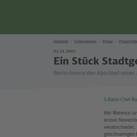
Zum Hauptinhalt
Zur Suche
Zur Hauptnavigation
Zur Fußzeile
Bahn
Berlin
Startseite
Unternehmen
Presse
Pressemitte
02.11.2003
Ein Stück Stadtg
Berlin feierte den Abschied seiner
S-Bahn-Chef Rup
Mit Wehmut und
ersten Novembe
verabschiedet.
gleichnamigen 