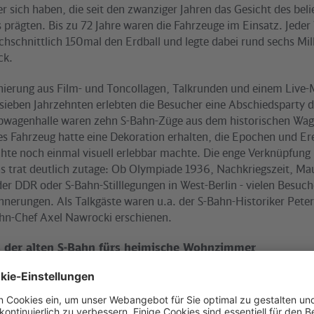
r sich haben, die seit den zwanziger Jahren das Gesicht des bel
 prägten. Bis zu 72 Jahre waren die Fahrzeuge im Einsatz. Jede
hschnittlich 150mal den Erdball und legte dabei rund sechs Mil
ck.
enierung aus Film- und Toncollagen, Talkrunden und einem Live-
ieben Jahrzehnten erlebten die Besucher eine Abschiedsparty 
iebwagenhalle waren zehn S-Bahn-Züge aus dem historischen Wa
des Fahrzeug hatte eine Dekoration erhalten, die Epochen und Ere
hte noch einmal visuell erlebbar machte. Die enge Verknüpfung
ins trat deutlich zutage: Ob Olympiade 1936, Nachkriegszeit, Ma
der DDR oder S-Bahn-Stilllegungen in West-Berlin - vielen Besu
nnerungen. Als Talkgäste waren u.a. der S-Bahn-Historiker Peter
hn-Chef Axel Nawrocki erschienen.
s der alten S-Bahn fürs heimische Wohnzimmer
ans gab es neben der Triebwagenhalle einen BahnMarkt, auf dem
r, Vereine und Verbände präsentierten. Aus einem ausgemuster
iginalteile vom Türgriff, über die Sitzbank bis zur Warnlampe e