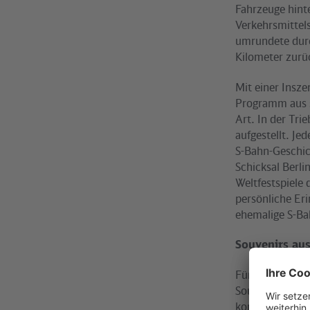
Fahrzeuge hinte
Verkehrsmittels
umrundete durc
Kilometer zurü
Mit einer Insz
Programm aus s
Art. In der Tr
aufgestellt. Je
S-Bahn-Geschic
Schicksal Berl
Weltfestspiele 
persönliche Eri
ehemalige S-Ba
Souvenirs au
Für Eisenbahnf
Souvenirhändle
konnten Fans Or