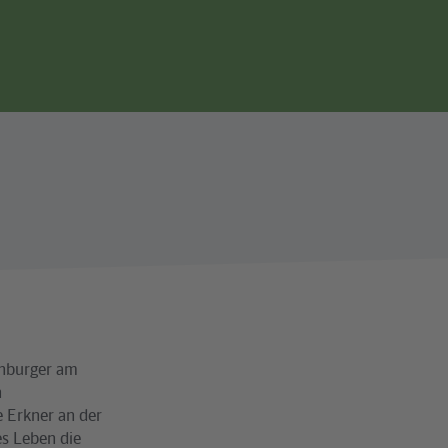
Seitennavigation
enburger am
n
e Erkner an der
es Leben die