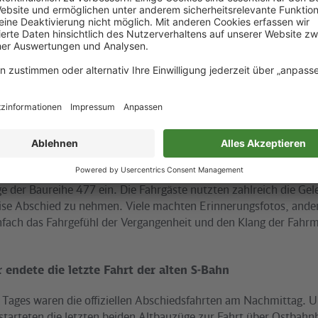
der Veranstaltung kommen komplett dem Erhalt der historisch
tsführer Günter Ruppert kam direkt aus dem Führerstand des j
zeugflotte auf die Bühne - einem erst vor wenigen Tagen in Dien
eute sich über das große Interesse der Berliner an ihrer S-Bahn: 
ugen in der Zukunft angekommen! Nun gilt es, den Sanierungsp
rastruktur weiter voranzutreiben.“ Bis zur Fußballweltmeistersc
euerung der S-Bahn ein weiteres Etappenziel erreicht sein.
ittag setzte die S-Bahn Berlin GmbH noch einmal in weiten Tei
e der Baureihe 477 ein. Die Fahrgäste nutzten zahlreich die Gel
eise Abschied zu nehmen. Viele machten Erinnerungsfotos, ande
infach das Fahrgefühl der Vergangenheit und den Klang der Fahr
endete die letzte Fahrt der alten S-Bahn
Tages waren die offiziellen Abschiedsfahrten am Nachmittag. 
starteten die letzten beiden Altbauzüge zur Fahrt über Ostbahn