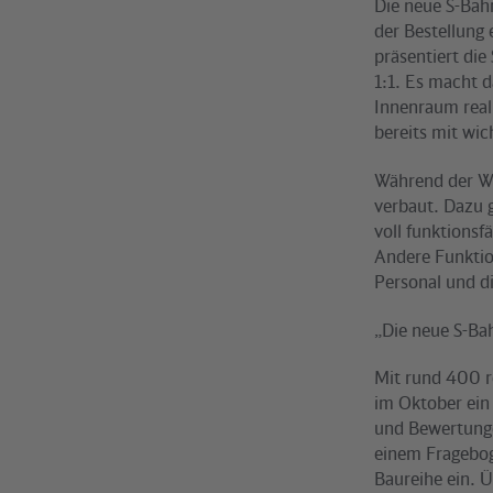
Die neue S-Bah
der Bestellung
präsentiert di
1:1. Es macht 
Innenraum real
bereits mit wic
Während der Wa
verbaut. Dazu 
voll funktionsf
Andere Funktio
Personal und d
„Die neue S-Bah
Mit rund 400 r
im Oktober ein
und Bewertunge
einem Fragebog
Baureihe ein. Ü