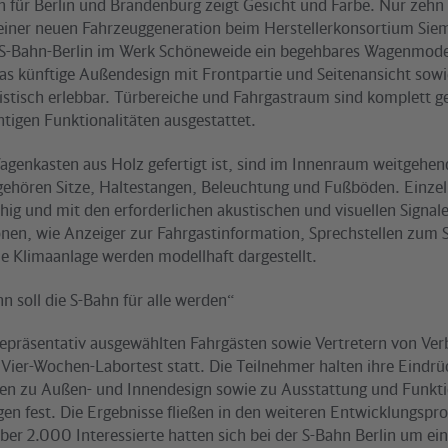
n für Berlin und Brandenburg zeigt Gesicht und Farbe. Nur zeh
 einer neuen Fahrzeuggeneration beim Herstellerkonsortium Sie
e S-Bahn-Berlin im Werk Schöneweide ein begehbares Wagenmod
das künftige Außendesign mit Frontpartie und Seitenansicht sow
istisch erlebbar. Türbereiche und Fahrgastraum sind komplett g
htigen Funktionalitäten ausgestattet.
genkasten aus Holz gefertigt ist, sind im Innenraum weitgehend
gehören Sitze, Haltestangen, Beleuchtung und Fußböden. Einzel
ähig und mit den erforderlichen akustischen und visuellen Signal
nen, wie Anzeiger zur Fahrgastinformation, Sprechstellen zum 
ie Klimaanlage werden modellhaft dargestellt.
n soll die S-Bahn für alle werden“
epräsentativ ausgewählten Fahrgästen sowie Vertretern von Ver
 Vier-Wochen-Labortest statt. Die Teilnehmer halten ihre Eindr
n zu Außen- und Innendesign sowie zu Ausstattung und Funktio
en fest. Die Ergebnisse fließen in den weiteren Entwicklungspr
ber 2.000 Interessierte hatten sich bei der S-Bahn Berlin um e