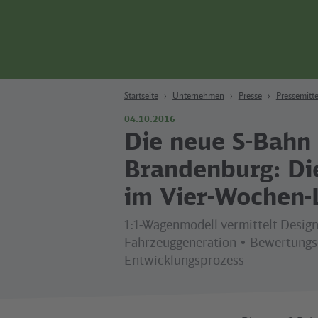
Zum Hauptinhalt
Zur Suche
Zur Hauptnavigation
Zur Fußzeile
Bahn
Berlin
Startseite
Unternehmen
Presse
Pressemitte
04.10.2016
Die neue S-Bahn 
Brandenburg: Di
im Vier-Wochen-
1:1-Wagenmodell vermittelt Design
Fahrzeuggeneration • Bewertungse
Entwicklungsprozess