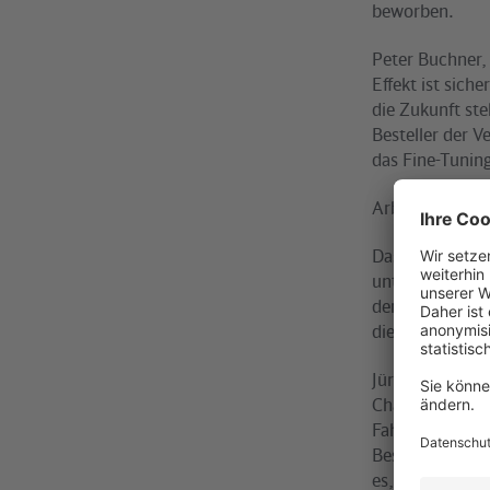
beworben.
Peter Buchner, 
Effekt ist sic
die Zukunft st
Besteller der V
das Fine-Tuning
Arbeitsmittel 
Das in den Film
unterstützt In
der realen Wag
diese Weise ko
Jürgen Strippel
Chance, zum je
Fahrzeuge einf
Besteller abwei
es, bestmöglic