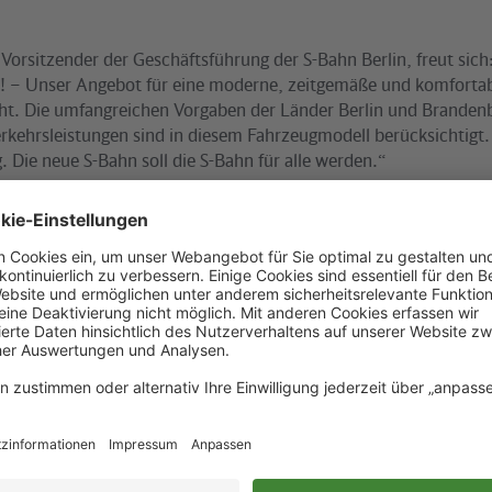
Vorsitzender der Geschäftsführung der S-Bahn Berlin, freut sich
her! – Unser Angebot für eine moderne, zeitgemäße und komfortab
eht. Die umfangreichen Vorgaben der Länder Berlin und Brandenb
erkehrsleistungen sind in diesem Fahrzeugmodell berücksichtigt.
. Die neue S-Bahn soll die S-Bahn für alle werden.“
mit Mehrwert
studios Babelsberg gefertigte Wagenmodell dient als Arbeitsmit
genieure und Konstrukteure bei der Entwicklung finaler Lösungen
enkästen. Änderungsvorschläge aus dem Kreis der Testpersonen
nkret auf ihre Umsetzbarkeit geprüft werden.
, Projektleiter Neue S-Bahn bei der S-Bahn Berlin erklärt: „Wir h
tzigen Zeitpunkt Verbesserungspotentiale zu erkennen und in di
ließen zu lassen. Änderungswünsche müssen, sofern sie von den
chen, von diesen geprüft und gegebenenfalls beauftragt werden. 
he Lösungen zu finden.“