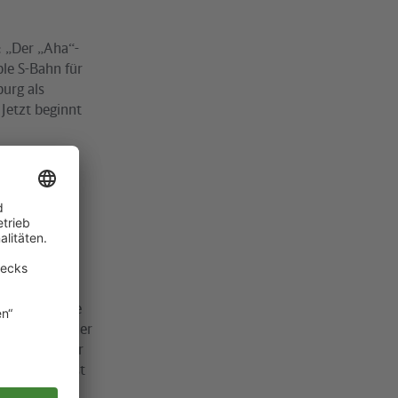
: „Der „Aha“-
le S-Bahn für
urg als
 Jetzt beginnt
tel und
 für den Bau
 können auf
aben die große
e Fertigung der
 Vorgaben der
Unser Ziel ist