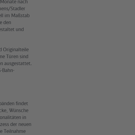
n Monate nach
mens/Stadler
ell im Maßstab
ie den
estaltet und
 Originalteile
ne Türen sind
en ausgestattet.
S-Bahn-
bänden findet
ücke, Wünsche
nalitäten in
ozess der neuen
ine Teilnahme