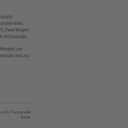
insatz
indlersfeld.
 21-Zwei-Wagen-
ie Altbauzüge.
-Modells der
ownload und zur
n AG, Pressestelle
Berlin