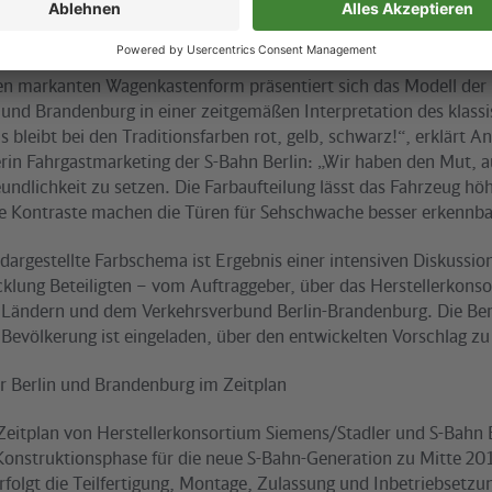
bdesign – neu interpretiert
n markanten Wagenkastenform präsentiert sich das Modell der 
n und Brandenburg in einer zeitgemäßen Interpretation des klass
s bleibt bei den Traditionsfarben rot, gelb, schwarz!“, erklärt A
erin Fahrgastmarketing der S-Bahn Berlin: „Wir haben den Mut, 
undlichkeit zu setzen. Die Farbaufteilung lässt das Fahrzeug höh
re Kontraste machen die Türen für Sehschwache besser erkennba
argestellte Farbschema ist Ergebnis einer intensiven Diskussion
klung Beteiligten – vom Auftraggeber, über das Herstellerkons
 Ländern und dem Verkehrsverbund Berlin-Brandenburg. Die Ber
Bevölkerung ist eingeladen, über den entwickelten Vorschlag zu 
r Berlin und Brandenburg im Zeitplan
 Zeitplan von Herstellerkonsortium Siemens/Stadler und S-Bahn B
Konstruktionsphase für die neue S-Bahn-Generation zu Mitte 201
folgt die Teilfertigung, Montage, Zulassung und Inbetriebsetzu