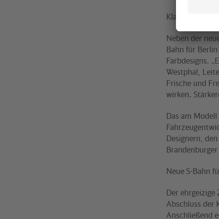
Klassisches Far
Neben der neue
Bahn für Berli
Farbdesigns. „E
Westphal, Leit
Frische und Fre
wirken. Stärke
Das am Modell d
Fahrzeugentwic
Designern, den
Brandenburger 
Neue S-Bahn fü
Der ehrgeizige
Abschluss der 
Anschließend er