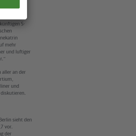
künftigen S-
ischen
nnekatrin
auf mehr
er und luftiger
r.“
 aller an der
ortium,
liner und
diskutieren.
erlin sieht den
7 vor.
ng der