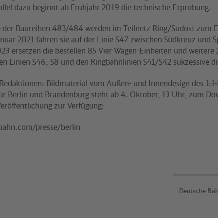
allel dazu beginnt ab Frühjahr 2019 die technische Erprobung.
 der Baureihen 483/484 werden im Teilnetz Ring/Südost zum E
uar 2021 fahren sie auf der Linie S47 zwischen Südkreuz und Sp
023 ersetzen die bestellen 85 Vier-Wagen-Einheiten und weitere
den Linien S46, S8 und den Ringbahnlinien S41/S42 sukzessive d
 Redaktionen: Bildmaterial vom Außen- und Innendesign des 1:1
ür Berlin und Brandenburg steht ab 4. Oktober, 13 Uhr, zum D
eröffentlichung zur Verfügung:
ahn.com/presse/berlin
Deutsche Bah