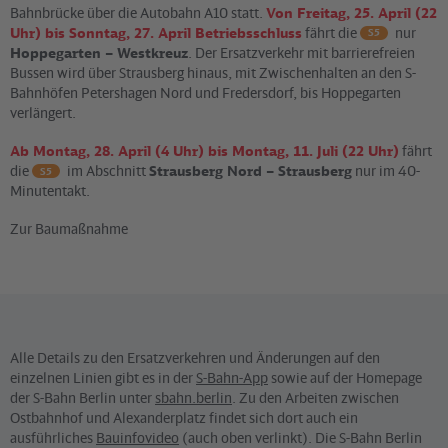
Bahnbrücke über die Autobahn A10 statt.
Von Freitag, 25. April (22
Uhr) bis Sonntag, 27. April Betriebsschluss
fährt die
nur
S5
Hoppegarten – Westkreuz
. Der Ersatzverkehr mit barrierefreien
Bussen wird über Strausberg hinaus, mit Zwischenhalten an den S-
Bahnhöfen Petershagen Nord und Fredersdorf, bis Hoppegarten
verlängert.
Ab Montag, 28. April (4 Uhr) bis Montag, 11. Juli (22 Uhr)
fährt
die
im Abschnitt
Strausberg Nord – Strausberg
nur im 40-
S5
Minutentakt.
Zur Baumaßnahme
Alle Details zu den Ersatzverkehren und Änderungen auf den
einzelnen Linien gibt es in der
S-Bahn-App
sowie auf der Homepage
der S-Bahn Berlin unter
sbahn.berlin
. Zu den Arbeiten zwischen
Ostbahnhof und Alexanderplatz findet sich dort auch ein
ausführliches
Bauinfovideo
(auch oben verlinkt). Die S-Bahn Berlin