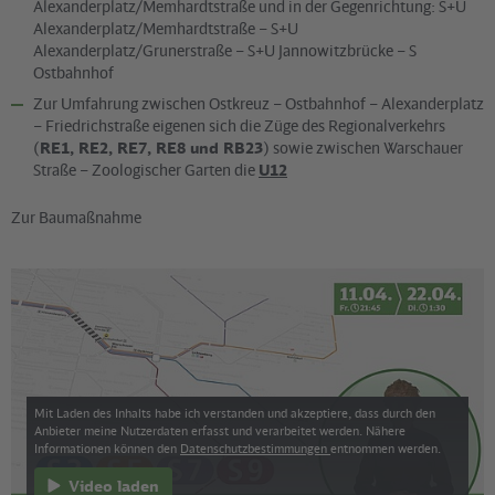
Alexanderplatz/Memhardtstraße und in der Gegenrichtung: S+U
Alexanderplatz/Memhardtstraße – S+U
Alexanderplatz/Grunerstraße – S+U Jannowitzbrücke – S
Ostbahnhof
Zur Umfahrung zwischen Ostkreuz – Ostbahnhof – Alexanderplatz
– Friedrichstraße eigenen sich die Züge des Regionalverkehrs
(
RE1, RE2, RE7, RE8 und RB23
) sowie zwischen Warschauer
Straße – Zoologischer Garten die
U12
Zur Baumaßnahme
Mit Laden des Inhalts habe ich verstanden und akzeptiere, dass durch den
Anbieter meine Nutzerdaten erfasst und verarbeitet werden. Nähere
Informationen können den
Datenschutzbestimmungen
entnommen werden.
Video laden