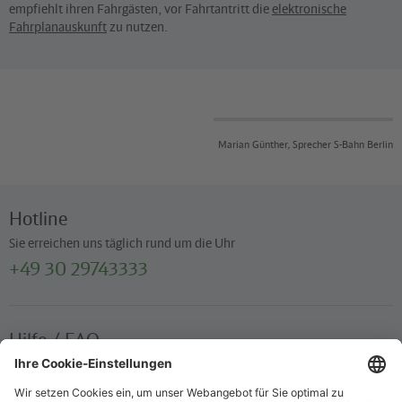
empfiehlt ihren Fahrgästen, vor Fahrtantritt die
elektronische
Fahrplanauskunft
zu nutzen.
Marian Günther, Sprecher S-Bahn Berlin
Hotline
Sie erreichen uns täglich rund um die Uhr
+49 30 29743333
Hilfe / FAQ
Die wichtigsten Antworten und Hilfestellungen für unterwegs