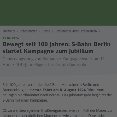
Seite
Zum Hauptinhalt
Zur Suche
Zur Hauptnavigation
Zur Fußzeile
Bahn
Berlin
Startseite
Unternehmen
Presse
Pressemitteilungen, Pressearchiv
11.04.2024
Bewegt seit 100 Jahren: S-Bahn Berlin
startet Kampagne zum Jubiläum
Geburtstagssong von Romano • Kampagnenstart am 15.
April • 100-Jahre-Signet für das Jubiläumsjahr
Seit 100 Jahren verbindet die S-Bahn Menschen in Berlin und
Brandenburg. Ihre
erste Fahrt am 8. August 1924
führte vom
heutigen Nordbahnhof nach Bernau. Das Jubiläumsjahr begleitet die
S-Bahn mit einer Kampagne.
Ob zu weltbewegenden Großereignissen, wie dem Fall der Mauer, zu
besonderen persönlichen Momenten, wie zum ersten Date, oder