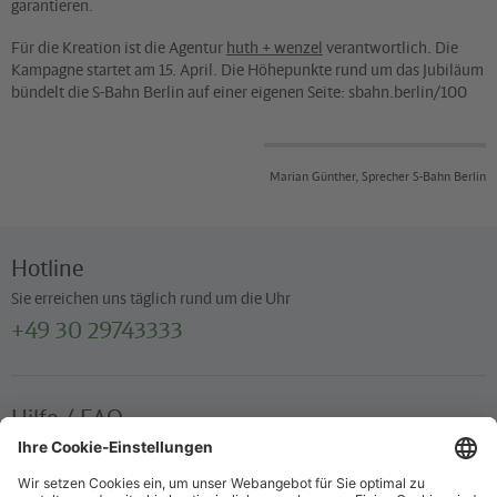
garantieren.
Für die Kreation ist die Agentur
huth + wenzel
verantwortlich. Die
Kampagne startet am 15. April. Die Höhepunkte rund um das Jubiläum
bündelt die S-Bahn Berlin auf einer eigenen Seite: sbahn.berlin/100
Marian Günther, Sprecher S-Bahn Berlin
Hotline
Sie erreichen uns täglich rund um die Uhr
+49 30 29743333
Hilfe / FAQ
Die wichtigsten Antworten und Hilfestellungen für unterwegs