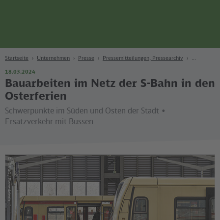
Seite
Zum Hauptinhalt
Zur Suche
Zur Hauptnavigation
Zur Fußzeile
Bahn
Berlin
Startseite
Unternehmen
Presse
Pressemitteilungen, Pressearchiv
18.03.2024
Bauarbeiten im Netz der S-Bahn in den
Osterferien
Schwerpunkte im Süden und Osten der Stadt •
Ersatzverkehr mit Bussen
©
DB AG / Pierre Adenis