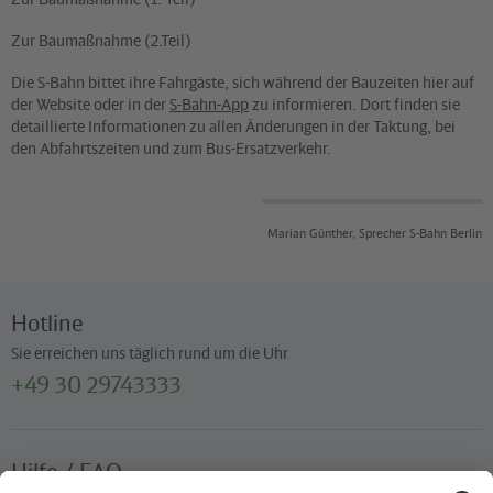
Zur Baumaßnahme (2.Teil)
Die S-Bahn bittet ihre Fahrgäste, sich während der Bauzeiten hier auf
der Website oder in der
S-Bahn-App
zu informieren. Dort finden sie
detaillierte Informationen zu allen Änderungen in der Taktung, bei
den Abfahrtszeiten und zum Bus-Ersatzverkehr.
Marian Günther, Sprecher S-Bahn Berlin
Hotline
Sie erreichen uns täglich rund um die Uhr
+49 30 29743333
Hilfe / FAQ