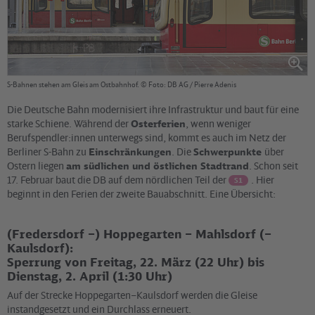
S-Bahnen stehen am Gleis am Ostbahnhof. © Foto: DB AG / Pierre Adenis
Die Deutsche Bahn modernisiert ihre Infrastruktur und baut für eine
starke Schiene. Während der
Osterferien
, wenn weniger
Berufspendler:innen unterwegs sind, kommt es auch im Netz der
Berliner S-Bahn zu
Einschränkungen
. Die
Schwerpunkte
über
Ostern liegen
am südlichen und östlichen Stadtrand
. Schon seit
17. Februar baut die DB auf dem nördlichen Teil der
. Hier
S1
beginnt in den Ferien der zweite Bauabschnitt. Eine Übersicht:
(Fredersdorf –) Hoppegarten – Mahlsdorf (–
Kaulsdorf):
Sperrung von Freitag, 22. März (22 Uhr) bis
Dienstag, 2. April (1:30 Uhr)
Auf der Strecke Hoppegarten–Kaulsdorf werden die Gleise
instandgesetzt und ein Durchlass erneuert.