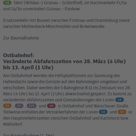
fährt (Wildau–) Grünau – Schönfließ, im Nachtverkehr Fr/Sa
S8
und Sa/So unverändert Grünau – Pankow.
Ersatzverkehr mit Bussen zwischen Frohnau und Oranienburg sowie
zwischen Mühlenbeck-Mönchmühle und Birkenwerder.
Zur Baumaßnahme
Ostbahnhof:
Veränderte Abfahrtszeiten von 28. März (4 Uhr)
bis 13. April (1 Uhr)
Am Ostbahnhof werden die Hilfsplattformen zur Sanierung des
Hallendachs sowie die Gerüste auf den Bahnsteigen umgebaut und
verschoben. Daher werden die S‑Bahngleise 8-11 im Zeitraum von 28.
März (4 Uhr) bis 13. April (1 Uhr) abwechselnd gesperrt. Es kommt zu
veränderten Abfahrtszeiten und Gleisänderungen der Linien
,
S3
,
,
und
in Ostbahnhof und Warschauer Straße.
S5
S7
S75
S9
Teilweise entfallen der Verstärkerfahrten der Linien
und
in
S3
S5
den Hauptverkehrszeiten zwischen Ostbahnhof und Karlshorst bzw.
Mahlsdorf.
Zur Baumaßnahme (1. Teil)