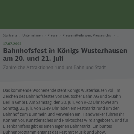
Seite
Zum Hauptinhalt
Zur Suche
Zur Hauptnavigation
Zur Fußzeile
Bahn
Berlin
Startseite
Unternehmen
Presse
Pressemitteilungen, Pressearchiv
17.07.2002
Bahnhofsfest in Königs Wusterhausen
am 20. und 21. Juli
Zahlreiche Attraktionen rund um Bahn und Stadt
Das kommende Wochenende steht Königs Wusterhausen voll im
Zeichen des Bahnhofsfestes von Deutscher Bahn AG und S-Bahn
Berlin GmbH. Am Samstag, den 20. Juli, von 9-22 Uhr sowie am
Sonntag, 21. Juli, von 11-19 Uhr laden ein Festmarkt rund um den
Bahnhof zum Bummeln und Verweilen ein. Handwerker führen ihr
Können vor, Künstlerisches und Praktisches wird angeboten, und für
Eisenbahnfans gibt es einen eigenen BahnMarkt. Ein buntes
Bühnenprogramm ergänzt das Fest mit Musik und Show.