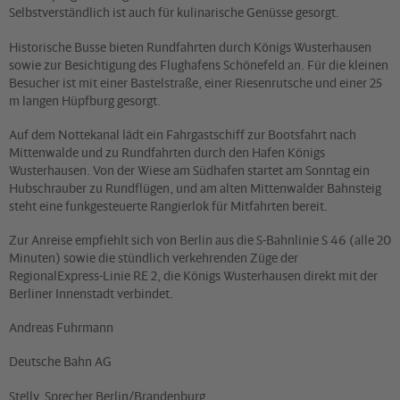
Selbstverständlich ist auch für kulinarische Genüsse gesorgt.
Historische Busse bieten Rundfahrten durch Königs Wusterhausen
sowie zur Besichtigung des Flughafens Schönefeld an. Für die kleinen
Besucher ist mit einer Bastelstraße, einer Riesenrutsche und einer 25
m langen Hüpfburg gesorgt.
Auf dem Nottekanal lädt ein Fahrgastschiff zur Bootsfahrt nach
Mittenwalde und zu Rundfahrten durch den Hafen Königs
Wusterhausen. Von der Wiese am Südhafen startet am Sonntag ein
Hubschrauber zu Rundflügen, und am alten Mittenwalder Bahnsteig
steht eine funkgesteuerte Rangierlok für Mitfahrten bereit.
Zur Anreise empfiehlt sich von Berlin aus die S-Bahnlinie S 46 (alle 20
Minuten) sowie die stündlich verkehrenden Züge der
RegionalExpress-Linie RE 2, die Königs Wusterhausen direkt mit der
Berliner Innenstadt verbindet.
Andreas Fuhrmann
Deutsche Bahn AG
Stellv. Sprecher Berlin/Brandenburg