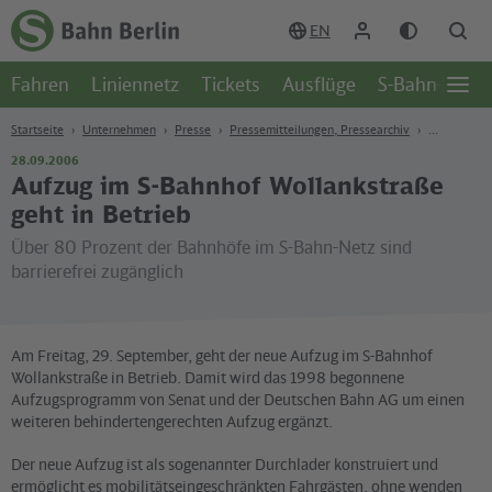
Zum Hauptinhalt
Zur Suche
Zur Hauptnavigation
Zur Fußzeile
EN
Zur
Startseite
Fahren
Liniennetz
Tickets
Ausflüge
S-Bahn-Welt
-
Öffn
S-
Seite
Bahn
Startseite
Unternehmen
Presse
Pressemitteilungen, Pressearchiv
Berlin
28.09.2006
Aufzug im S-Bahnhof Wollankstraße
geht in Betrieb
Über 80 Prozent der Bahnhöfe im S-Bahn-Netz sind
barrierefrei zugänglich
Am Freitag, 29. September, geht der neue Aufzug im S-Bahnhof
Wollankstraße in Betrieb. Damit wird das 1998 begonnene
Aufzugsprogramm von Senat und der Deutschen Bahn AG um einen
weiteren behindertengerechten Aufzug ergänzt.
Der neue Aufzug ist als sogenannter Durchlader konstruiert und
ermöglicht es mobilitätseingeschränkten Fahrgästen, ohne wenden