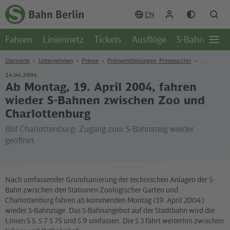
Zum Hauptinhalt
Zur Suche
Zur Hauptnavigation
Zur Fußzeile
EN
Zur
Startseite
Fahren
Liniennetz
Tickets
Ausflüge
S-Bahn-Welt
-
Öffn
S-
Seite
Bahn
Startseite
Unternehmen
Presse
Pressemitteilungen, Pressearchiv
Berlin
14.04.2004
Ab Montag, 19. April 2004, fahren
wieder S-Bahnen zwischen Zoo und
Charlottenburg
Bhf Charlottenburg: Zugang zum S-Bahnsteig wieder
geöffnet
Nach umfassender Grundsanierung der technischen Anlagen der S-
Bahn zwischen den Stationen Zoologischer Garten und
Charlottenburg fahren ab kommenden Montag (19. April 2004)
wieder S-Bahnzüge. Das S-Bahnangebot auf der Stadtbahn wird die
Linien S 5, S 7 S 75 und S 9 umfassen. Die S 3 fährt weiterhin zwischen