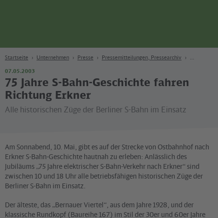
Seite
Zum Hauptinhalt
Zur Suche
Zur Hauptnavigation
Zur Fußzeile
Bahn
Berlin
Startseite
Unternehmen
Presse
Pressemitteilungen, Pressearchiv
07.05.2003
75 Jahre S-Bahn-Geschichte fahren
Richtung Erkner
Alle historischen Züge der Berliner S-Bahn im Einsatz
Am Sonnabend, 10. Mai, gibt es auf der Strecke von Ostbahnhof nach
Erkner S-Bahn-Geschichte hautnah zu erleben: Anlässlich des
Jubiläums „75 Jahre elektrischer S-Bahn-Verkehr nach Erkner“ sind
zwischen 10 und 18 Uhr alle betriebsfähigen historischen Züge der
Berliner S-Bahn im Einsatz.
Der älteste, das „Bernauer Viertel“, aus dem Jahre 1928, und der
klassische Rundkopf (Baureihe 167) im Stil der 30er und 60er Jahre