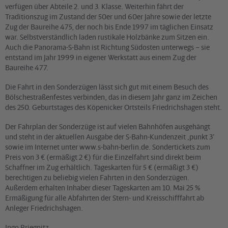
verfügen über Abteile 2. und 3. Klasse. Weiterhin fährt der
Traditionszug im Zustand der 50er und 60er Jahre sowie der letzte
Zug der Baureihe 475, der noch bis Ende 1997 im täglichen Einsatz
war. Selbstverständlich laden rustikale Holzbänke zum Sitzen ein.
Auch die Panorama-S-Bahn ist Richtung Südosten unterwegs – sie
entstand im Jahr 1999 in eigener Werkstatt aus einem Zug der
Baureihe 477.
Die Fahrt in den Sonderzügen lässt sich gut mit einem Besuch des
Bölschestraßenfestes verbinden, das in diesem Jahr ganz im Zeichen
des 250. Geburtstages des Köpenicker Ortsteils Friedrichshagen steht.
Der Fahrplan der Sonderzüge ist auf vielen Bahnhöfen ausgehängt
und steht in der aktuellen Ausgabe der S-Bahn-Kundenzeit ‚punkt 3’
sowie im Internet unter www.s-bahn-berlin.de. Sondertickets zum
Preis von 3 € (ermäßigt 2 €) für die Einzelfahrt sind direkt beim
Schaffner im Zug erhältlich. Tageskarten für 5 € (ermäßigt 3 €)
berechtigen zu beliebig vielen Fahrten in den Sonderzügen.
Außerdem erhalten Inhaber dieser Tageskarten am 10. Mai 25 %
Ermäßigung für alle Abfahrten der Stern- und Kreisschifffahrt ab
Anleger Friedrichshagen.
Ingo Priegnitz