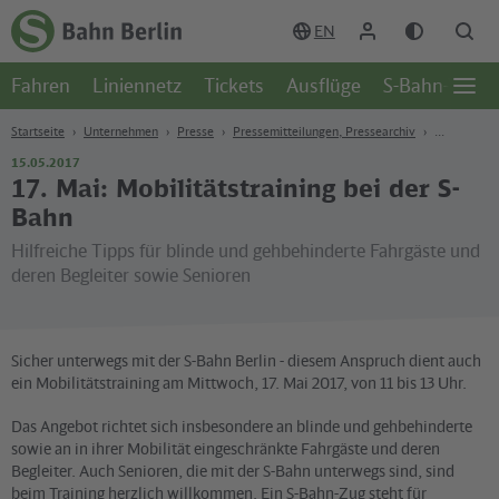
Zum Hauptinhalt
Zur Suche
Zur Hauptnavigation
Zur Fußzeile
EN
Zur
Startseite
Fahren
Liniennetz
Tickets
Ausflüge
S-Bahn-Welt
-
Öffn
S-
Seite
Bahn
Startseite
Unternehmen
Presse
Pressemitteilungen, Pressearchiv
Berlin
15.05.2017
17. Mai: Mobilitätstraining bei der S-
Bahn
Hilfreiche Tipps für blinde und gehbehinderte Fahrgäste und
deren Begleiter sowie Senioren
Sicher unterwegs mit der S-Bahn Berlin - diesem Anspruch dient auch
ein Mobilitätstraining am Mittwoch, 17. Mai 2017, von 11 bis 13 Uhr.
Das Angebot richtet sich insbesondere an blinde und gehbehinderte
sowie an in ihrer Mobilität eingeschränkte Fahrgäste und deren
Begleiter. Auch Senioren, die mit der S-Bahn unterwegs sind, sind
beim Training herzlich willkommen. Ein S-Bahn-Zug steht für